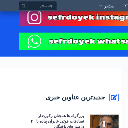
چسب ها
ارتباط با صفر دو یک ۰۲۱
نقشه سایت
پ
بیشتر
ر
ش
ب
ه
م
ح
ت
و
ا
جدیدترین عناوین خبری
بزرگراه‌ ها همچنان رکورددار
تصادفات فوتی عابران پیاده با ۴۰
درصد جان‌ باختگان