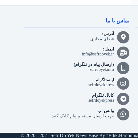
تماس با ما
آدرس:
فضای مجازی
ایمیل:
info@sefrdoyek.ir
(ارسال پیام در تلگرام)
sefrdoyekinfo
اینستاگرام
sefrdoyekpress
کانال تلگرام
sefrdoyekpress
واتس اپ
جهت ارسال مستقیم پیام کلیک کنید
© 2020 - 2021 Sefr Do Yek News Base By "Edik.Hartouni