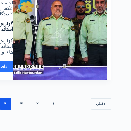
اجتماع
عکس
,
۲ دیدگاه
گزارش 
آستانه 
گزارش 
آستانه 
های ور
ادامه
قبلی
۱
۲
۳
۴