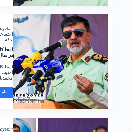
doyek.ir
اجتماع
عکس
,
در سال ۴۰۲
محمدیان
ادامه
doyek.ir