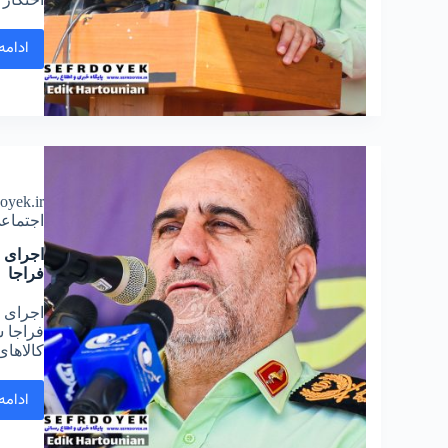
ادامه
doyek.ir
اجتماع
فراجا
فراجا 
کالاها
ادامه