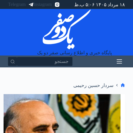
Telegram
Instagram
۱۸ مرداد ۱۴۰۵ ۵:۰۶ ب.ظ
پ
ر
ش
ب
ه
م
ح
ت
و
پایگاه خبری و اطلاع رسانی صفر دو یک
ا
هیچ
نتیجه
ای
خانه
سردار حسین رحیمی