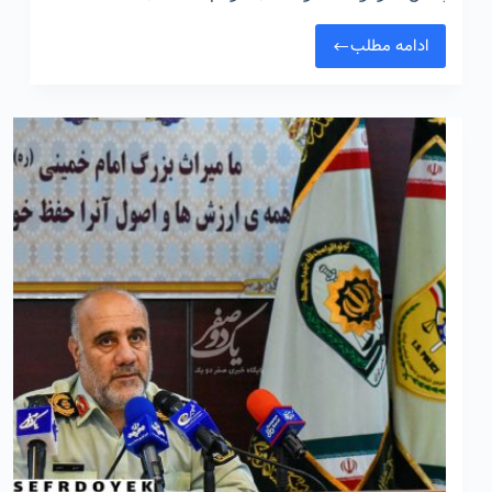
ادامه مطلب
انسداد
۱۲۸
تارنما
در
فضای
مجازی
با
شناسایی
و
کنترل
پلیس
امنیت
اقتصادی
فراجا