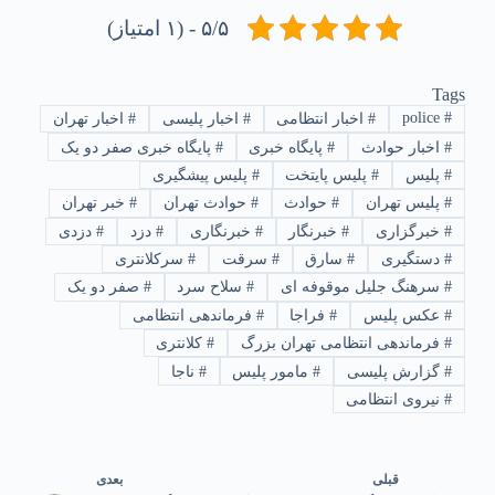
۵/۵ - (۱ امتیاز)
Tags
police
#
#
اخبار انتظامی
#
اخبار پلیسی
#
اخبار تهران
#
اخبار حوادث
#
پایگاه خبری
#
پایگاه خبری صفر دو یک
#
پلیس
#
پلیس پایتخت
#
پلیس پیشگیری
#
پلیس تهران
#
حوادث
#
حوادث تهران
#
خبر تهران
#
خبرگزاری
#
خبرنگار
#
خبرنگاری
#
دزد
#
دزدی
#
دستگیری
#
سارق
#
سرقت
#
سرکلانتری
#
سرهنگ جلیل موقوفه ای
#
سلاح سرد
#
صفر دو یک
#
عکس پلیس
#
فراجا
#
فرماندهی انتظامی
#
فرماندهی انتظامی تهران بزرگ
#
کلانتری
#
گزارش پلیسی
#
مامور پلیس
#
ناجا
#
نیروی انتظامی
قبلی
بعدی