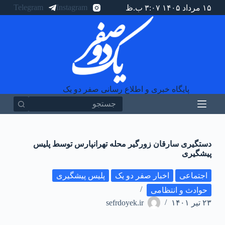
Telegram
Instagram
۱۵ مرداد ۱۴۰۵ ۳:۰۷ ب.ظ
پ
ر
ش
ب
ه
م
ح
ت
و
پایگاه خبری و اطلاع رسانی صفر دو یک
ا
هیچ
نتیجه
ای
دستگیری سارقان زورگیر محله تهرانپارس توسط پلیس
پیشگیری
اجتماعی
اخبار صفر دو یک
پلیس پیشگیری
حوادث و انتظامی
۲۳ تیر ۱۴۰۱
sefrdoyek.ir