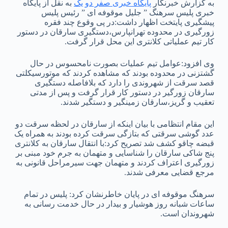
به گزارش خبرنگار
پایگاه خبری صفر دو یک
به نقل از پایگاه
خبری پلیس سرهنگ ” جلیل موقوفه ای ” رئیس پلیس
پیشگیری پایتخت اظهار داشت:در پی وقوع چند فقره
زورگیری در محدوده تهرانپارس،دستگیری سارقان در دستور
کار تیم عملیاتی کلانتری این محل قرار گرفت.
وی افزود:عوامل تیم عملیات بصورت نامحسوس در حال
گشتزنی در محدوده بودند که مشاهده کردند که موتورسیکلتی
قصد سرقت از شهروندی را دارد که بلافاصله دستگیری
سارقان زورگیر در دستور کار قرار گرفت و پس از مدتی
تعقیب و گریز،سارقان زمینگیر و دستگیر شدند.
این مقام انتظامی با بیان اینکه از سارقان در لحظه سرقت دو
عدد گوشی سرقتی که بتازگی سرقت کرده بودند به همراه یک
قبضه چاقو کشف شد تصریح کرد:با انتقال سارقان به کلانتری
پنج شاکی سارقان را شناسایی و متهمان به جرم خود مبنی بر
زورگیری اعتراف کردند و متهمان جهت سیرمراحل قانونی به
مرجع قضایی معرفی شدند.
سرهنگ موقوفه ای در پایان خاطرنشان کرد: پلیس در تمام
ساعات شبانه روز هوشیار و بیدار در حال خدمت رسانی به
شهروندان است.