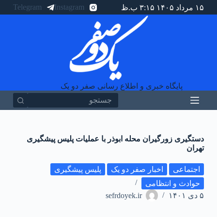
Telegram
Instagram
۱۵ مرداد ۱۴۰۵ ۳:۱۵ ب.ظ
پ
ر
ش
ب
ه
م
ح
ت
و
پایگاه خبری و اطلاع رسانی صفر دو یک
ا
دستگیری زورگیران محله ابوذر با عملیات پلیس پیشگیری
تهران
اجتماعی
اخبار صفر دو یک
پلیس پیشگیری
حوادث و انتظامی
۵ دی ۱۴۰۱
sefrdoyek.ir