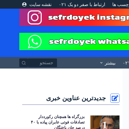
چسب ها
ارتباط با صفر دو یک ۰۲۱
نقشه سایت
پ
ر
ش
ب
ه
م
ح
ت
و
ا
بیشتر
جدیدترین عناوین خبری
بزرگراه‌ ها همچنان رکورددار
تصادفات فوتی عابران پیاده با ۴۰
درصد جان‌ باختگان