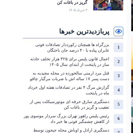
گریز در باغات کن
۳ خرداد ۱۴۰۵
پربازدیدترین خبرها
بزرگراه‌ ها همچنان رکورددار تصادفات فوتی
عابران پیاده با ۴۰ درصد جان‌ باختگان
اعمال قانون پلیس برای ۳۲۵ هزار تخلف حادثه
ساز در پایتخت از ابتدای سال ۱۴۰۵
قتل مرد ارمنی سالخورده در محله مجیدیه به
دست پسر ۱۷ ساله اش با ضربات مرگبار چاقو
گزارش مرگ ۴ نفر در تصادفات هفته اول خرداد
ماه در پایتخت
دستگیری سارق حرفه‌ ای موتورسیکلت پس از
تعقیب و گریز در باغات کن
رئیس پلیس راهور تهران بزرگ سردار موسوی پور
از کاهش چشمگیر فوتی ها خبر داد
دستگیری اراذل و اوباش محله جیحون توسط