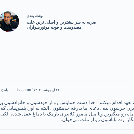
نوشته
بعدی
ضربه به سر بیشترین و اصلی ترین علت
مصدومیت و فوت موتورسواران
۲۴ اردیبهشت ۱۴۰۴ / ۶:۵۵ ب.ظ
پاسخ
تعهد اقدام میکنند . خدا دست حمایتش رو از خودشون و خانوادشون بر
زن جرشون بده . دعای ما بدرقه خدمتتون . البته نه اون پلیس‌هایی که
 رو میگیرین ویا مثل مامور کلانتری نارمک با دماغ عمل شده، الکی
نگار ارث باباشون رو از ملت می‌خوان.