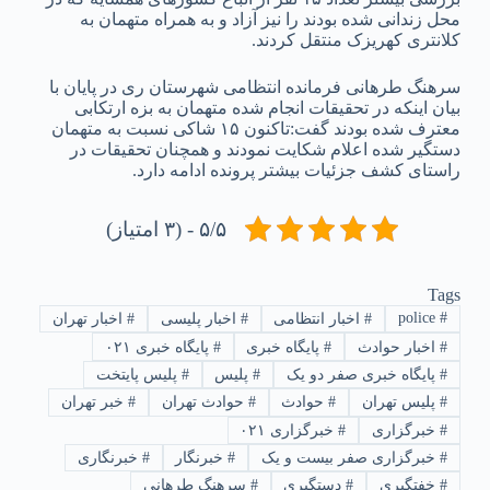
محل زندانی شده بودند را نیز آزاد و به همراه متهمان به
کلانتری کهریزک منتقل کردند.
سرهنگ طرهانی فرمانده انتظامی شهرستان ری در پایان با
بیان اینکه در تحقیقات انجام شده متهمان به بزه ارتکابی
معترف شده بودند گفت:تاکنون ۱۵ شاکی نسبت به متهمان
دستگیر شده اعلام شکایت نمودند و همچنان تحقیقات در
راستای کشف جزئیات بیشتر پرونده ادامه دارد.
۵/۵ - (۳ امتیاز)
Tags
police
#
#
اخبار انتظامی
#
اخبار پلیسی
#
اخبار تهران
#
اخبار حوادث
#
پایگاه خبری
#
پایگاه خبری ۰۲۱
#
پایگاه خبری صفر دو یک
#
پلیس
#
پلیس پایتخت
#
پلیس تهران
#
حوادث
#
حوادث تهران
#
خبر تهران
#
خبرگزاری
#
خبرگزاری ۰۲۱
#
خبرگزاری صفر بیست و یک
#
خبرنگار
#
خبرنگاری
#
خفتگیری
#
دستگیری
#
سرهنگ طرهانی