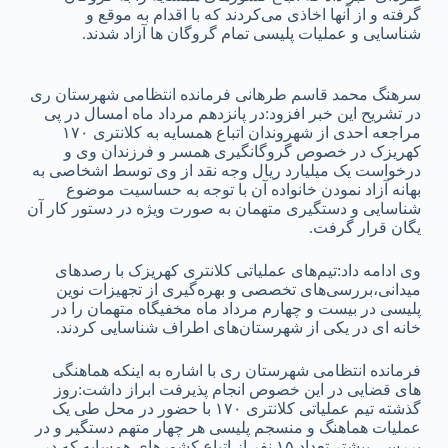
گرفته و از آنها اخاذی می‌کردند که با اقدام به موقع و
شناسایی و عملیات پلیسی تمام گروگان ها آزاد شدند.
سرهنگ محمد قاسم طرهانی فرمانده انتظامی شهرستان ری
در تشریح این خبر افزود:در پانزدهم مرداد ماه امسال در پی
مراجعه احدی از شهروندان اتباع همسایه به کلانتری ۱۷۰
کهریزک در خصوص گروگانگیری همسر و فرزندان وی و
درخواست یک میلیارد ریال وجه نقد از وی توسط اشخاصی به
بهانه آزاد نمودن خانواده آن با توجه به حساسیت موضوع
شناسایی و دستگیری متهمان به صورت ویژه در دستور کار آن
یگان قرار گرفت.
وی ادامه داد:تیم‌های عملیاتی کلانتری کهریزک با رصدهای
میدانی،بررسی‌های تخصصی و بهره‌گیری از تجهیزات نوین
پلیسی در بیست و چهارم مرداد ماه مخفیگاه متهمان را در
خانه ای در یکی از شهرستان‌های اطراف شناسایی کردند.
فرمانده انتظامی شهرستان ری با اشاره به اینکه هماهنگی‌
های قضایی در این خصوص انجام پذیرفت ابراز داشت:روز
گذشته تیم عملیاتی کلانتری ۱۷۰ با حضور در محل طی یک
عملیات هماهنگ و منسجم پلیسی هر چهار متهم دستگیر و در
بررسی بیشتر تعداد ۱۵ نفر از اتباع کشورهای همسایه که در