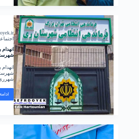
doyek.ir
اجتماع
انهدام 
شهرست
انهدام 
شهرری
ادامه