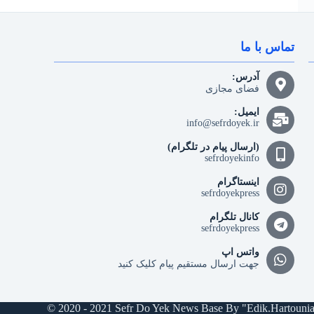
تماس با ما
آدرس:
فضای مجازی
ایمیل:
info@sefrdoyek.ir
(ارسال پیام در تلگرام)
sefrdoyekinfo
اینستاگرام
sefrdoyekpress
کانال تلگرام
sefrdoyekpress
واتس اپ
جهت ارسال مستقیم پیام کلیک کنید
© 2020 - 2021 Sefr Do Yek News Base By "Edik.Hartouni