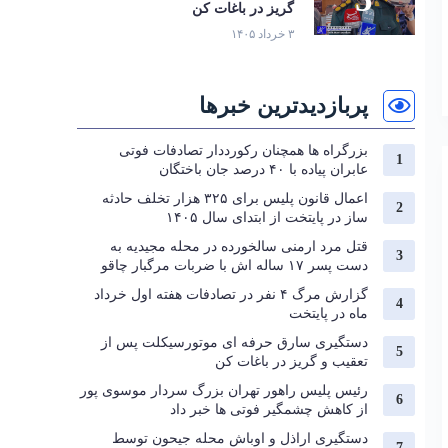
گریز در باغات کن
۳ خرداد ۱۴۰۵
پربازدیدترین خبرها
بزرگراه‌ ها همچنان رکورددار تصادفات فوتی
عابران پیاده با ۴۰ درصد جان‌ باختگان
اعمال قانون پلیس برای ۳۲۵ هزار تخلف حادثه
ساز در پایتخت از ابتدای سال ۱۴۰۵
قتل مرد ارمنی سالخورده در محله مجیدیه به
دست پسر ۱۷ ساله اش با ضربات مرگبار چاقو
گزارش مرگ ۴ نفر در تصادفات هفته اول خرداد
ماه در پایتخت
دستگیری سارق حرفه‌ ای موتورسیکلت پس از
تعقیب و گریز در باغات کن
رئیس پلیس راهور تهران بزرگ سردار موسوی پور
از کاهش چشمگیر فوتی ها خبر داد
دستگیری اراذل و اوباش محله جیحون توسط