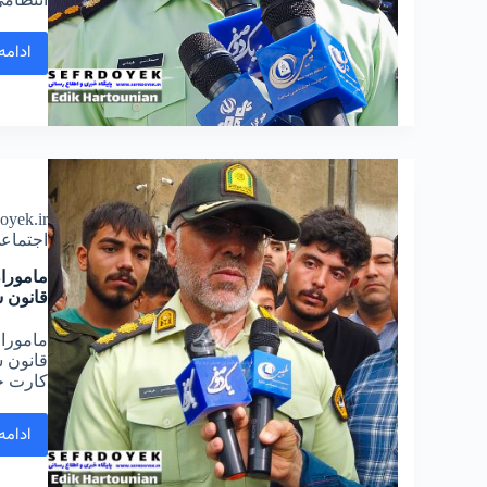
ادامه
doyek.ir
اجتماع
ماموران
قانون 
ماموران
قانون 
کارت 
ادامه