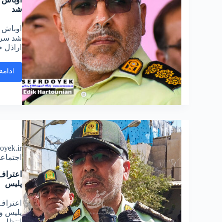
شد
اوباش 
شد سره
اراذل خ
ادامه
doyek.ir
اجتماع
اعتراف
پلیس
اعتراف
پلیس و
انتظام