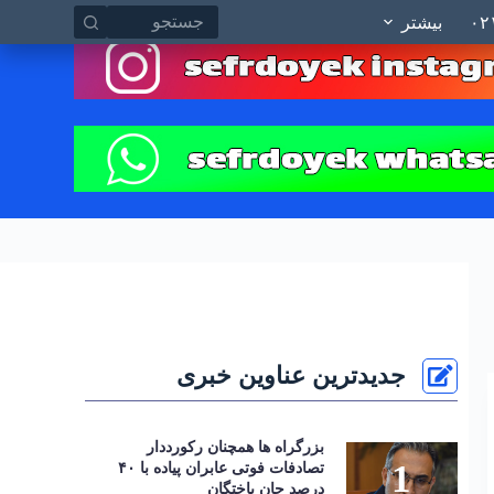
چسب ها
ارتباط با صفر دو یک ۰۲۱
نقشه سایت
پ
بیشتر
ر
ش
ب
ه
م
ح
ت
و
ا
جدیدترین عناوین خبری
بزرگراه‌ ها همچنان رکورددار
تصادفات فوتی عابران پیاده با ۴۰
درصد جان‌ باختگان