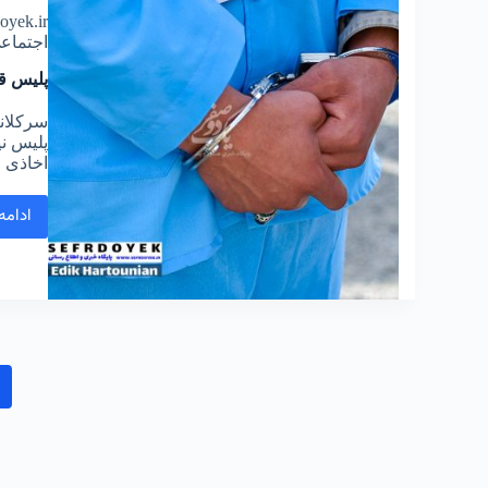
doyek.ir
اجتماع
پلیس ق
سرکلان
پلیس ني
اخاذی م
ادامه