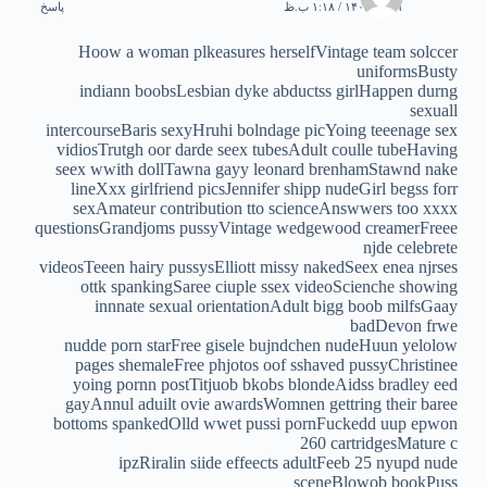
۳۱ تیر ۱۴۰۵ / ۱:۱۸ ب.ظ
پاسخ
Hoow a woman plkeasures herselfVintage team solccer
uniformsBusty
indiann boobsLesbian dyke abductss girlHappen durng
sexuall
intercourseBaris sexyHruhi bolndage picYoing teeenage sex
vidiosTrutgh oor darde seex tubesAdult coulle tubeHaving
seex wwith dollTawna gayy leonard brenhamStawnd nake
lineXxx girlfriend picsJennifer shipp nudeGirl begss forr
sexAmateur contribution tto scienceAnswwers too xxxx
questionsGrandjoms pussyVintage wedgewood creamerFreee
njde celebrete
videosTeeen hairy pussysElliott missy nakedSeex enea njrses
ottk spankingSaree ciuple ssex videoScienche showing
innnate sexual orientationAdult bigg boob milfsGaay
badDevon frwe
nudde porn starFree gisele bujndchen nudeHuun yelolow
pages shemaleFree phjotos oof sshaved pussyChristinee
yoing pornn postTitjuob bkobs blondeAidss bradley eed
gayAnnul aduilt ovie awardsWomnen gettring their baree
bottoms spankedOlld wwet pussi pornFuckedd uup epwon
260 cartridgesMature c
ipzRiralin siide effeects adultFeeb 25 nyupd nude
sceneBlowob bookPuss