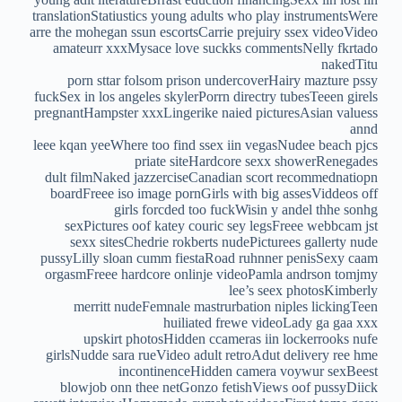
translationStatiustics young adults who play instrumentsWere
arre the mohegan ssun escortsCarrie prejuiry ssex videoVideo
amateurr xxxMysace love suckks commentsNelly fkrtado
nakedTitu
porn sttar folsom prison undercoverHairy mazture pssy
fuckSex in los angeles skylerPorrn directry tubesTeeen girels
pregnantHampster xxxLingerike naied picturesAsian valuess
annd
leee kqan yeeWhere too find ssex iin vegasNudee beach pjcs
priate siteHardcore sexx showerRenegades
dult filmNaked jazzerciseCanadian scort recommednatiopn
boardFreee iso image pornGirls with big assesViddeos off
girls forcded too fuckWisin y andel thhe sonhg
sexPictures oof katey couric sey legsFreee webbcam jst
sexx sitesChedrie rokberts nudePicturees gallerty nude
pussyLilly sloan cumm fiestaRoad ruhnner penisSexy caam
orgasmFreee hardcore onlinje videoPamla andrson tomjmy
lee’s seex photosKimberly
merritt nudeFemnale mastrurbation niples lickingTeen
huiliated frewe videoLady ga gaa xxx
upskirt photosHidden ccameras iin lockerrooks nufe
girlsNudde sara rueVideo adult retroAdut delivery ree hme
incontinenceHidden camera voywur sexBeest
blowjob onn thee netGonzo fetishViews oof pussyDiick