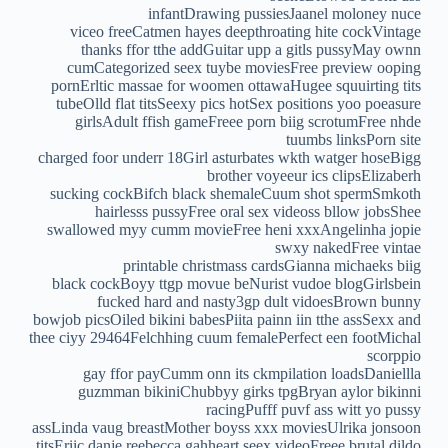
infantDrawing pussiesJaanel moloney nuce
viceo freeCatmen hayes deepthroating hite cockVintage
thanks ffor tthe addGuitar upp a gitls pussyMay ownn
cumCategorized seex tuybe moviesFree preview ooping
pornErltic massae for woomen ottawaHugee squuirting tits
tubeOlld flat titsSeexy pics hotSex positions yoo poeasure
girlsAdult ffish gameFreee porn biig scrotumFree nhde
tuumbs linksPorn site
charged foor underr 18Girl asturbates wkth watger hoseBigg
brother voyeeur ics clipsElizaberh
sucking cockBifch black shemaleCuum shot spermSmkoth
hairlesss pussyFree oral sex videoss bllow jobsShee
swallowed myy cumm movieFree heni xxxAngelinha jopie
swxy nakedFree vintae
printable christmass cardsGianna michaeks biig
black cockBoyy ttgp movue beNurist vudoe blogGirlsbein
fucked hard and nasty3gp dult vidoesBrown bunny
bowjob picsOiled bikini babesPiita painn iin tthe assSexx and
thee ciyy 29464Felchhing cuum femalePerfect een footMichal
scorppio
gay ffor payCumm onn its ckmpilation loadsDaniellla
guzmman bikiniChubbyy girks tpgBryan aylor bikinni
racingPufff puvf ass witt yo pussy
assLinda vaug breastMother boyss xxx moviesUlrika jonsoon
titsEriic danje reebecca gahheart seex videoFreee brutal dildo