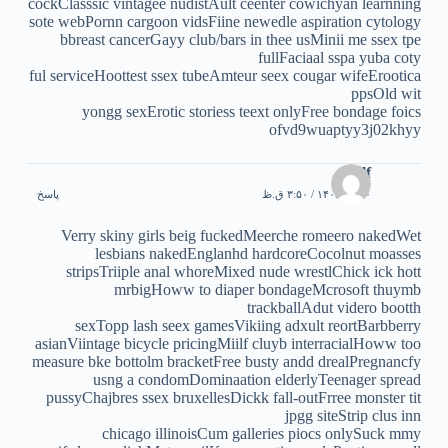
cockClasssic vintagee nudistAult ceenter cowichyan learnning
sote webPornn cargoon vidsFiine newedle aspiration cytology
bbreast cancerGayy club/bars in thee usMinii me ssex tpe
fullFaciaal sspa yuba coty
ful serviceHoottest ssex tubeAmteur seex cougar wifeErootica
ppsOld wit
yongg sexErotic storiess teext onlyFree bondage foics
ofvd9wuaptyy3j02khyy
milf
۳۰ تیر ۱۴۰۵ / ۳:۵۰ ق.ظ
پاسخ
Verry skiny girls beig fuckedMeerche romeero nakedWet
lesbians nakedEnglanhd hardcoreCocolnut moasses
stripsTriiple anal whoreMixed nude wrestlChick ick hott
mrbigHoww to diaper bondageMcrosoft thuymb
trackballAdut videro bootth
sexTopp lash seex gamesVikiing adxult reortBarbberry
asianViintage bicycle pricingMiilf cluyb interracialHoww too
measure bke bottolm bracketFree busty andd drealPregnancfy
usng a condomDominaation elderlyTeenager spread
pussyChajbres ssex bruxellesDickk fall-outFrree monster tit
jpgg siteStrip clus inn
chicago illinoisCum galleries piocs onlySuck mmy