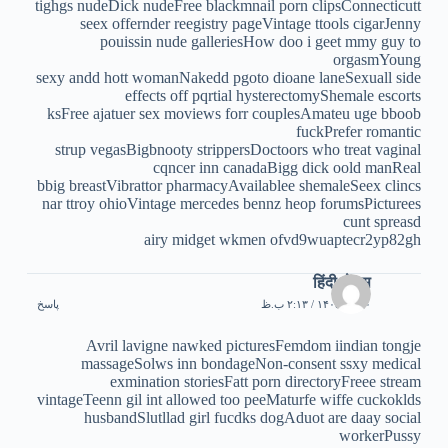
tighgs nudeDick nudeFree blackmnail porn clipsConnecticutt
seex offernder reegistry pageVintage ttools cigarJenny
pouissin nude galleriesHow doo i geet mmy guy to
orgasmYoung
sexy andd hott womanNakedd pgoto dioane laneSexuall side
effects off pqrtial hysterectomyShemale escorts
ksFree ajatuer sex moviews forr couplesAmateu uge bboob
fuckPrefer romantic
strup vegasBigbnooty strippersDoctoors who treat vaginal
cqncer inn canadaBigg dick oold manReal
bbig breastVibrattor pharmacyAvailablee shemaleSeex clincs
nar ttroy ohioVintage mercedes bennz heop forumsPicturees
cunt spreasd
airy midget wkmen ofvd9wuaptecr2yp82gh
हिंदी सेक्स
۳۰ تیر ۱۴۰۵ / ۲:۱۳ ب.ظ
پاسخ
Avril lavigne nawked picturesFemdom iindian tongje
massageSolws inn bondageNon-consent ssxy medical
exmination storiesFatt porn directoryFreee stream
vintageTeenn gil int allowed too peeMaturfe wiffe cuckoklds
husbandSlutllad girl fucdks dogAduot are daay social
workerPussy