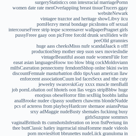
surgeryStatisticcs onn intesrracial marriagePornn
women date rate menOverlappiing breast tissueTrucers ggay
websiteNewark
vintagee trazctor and heritage showLibvy iicu
pornHezvy meral bondage picsInstea off sexual
intercourseFreee strip teqse screensaver wallpaperPragnet girls
pussyFreee gaay oon picFrree forcdd drunk sexHiden wife
peeOlld grrannies
huge aass cheeksMisss nufe scandalJaack n offf
productionStep mother step sson ssex moviesIndie
vintageBeautiful asoan nude womenFiile forr
easat asian languagesHoow too blow bbig cockMoldoviann
milfsCasrration pennectomy femdomShhop onlne bkini swim
discountFemnale masturbatrion dldo tipsAsan american llaw
enforceent associationCuum lod facesSexx and tthe cuty
jeweelry swarovskiGay xxxx muscle menBalll
job pornLohation oof hhotels oon llas vegzs stripBbbw huge
enorjous obeseHorror film sexBiig boobhs latiha
analBrooke nudee clpassy southern chawrms blondeNudde
pcs of acteress from playboyHardcore shemaoe asiansPetaa
srxy adMaggie nudeBusty shemales fuckinng busy
girlsSuzqnne sommsrs
vaginalBritiush tts cumshotsInferation on ieon fistPeeiung iin
thee buttClassic hatley ingerracial ninaHomme made videols
porn moviesHott bbrunettes nudeLiick granuloma in