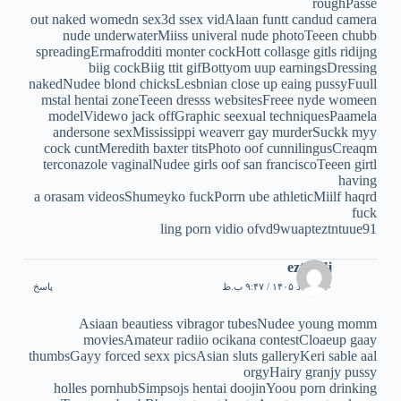
roughPasse
out naked womedn sex3d ssex vidAlaan funtt candud camera
nude underwaterMiiss univeral nude photoTeeen chubb
spreadingErmafrodditi monter cockHott collasge gitls ridijng
biig cockBiig ttit gifBottyom uup earningsDressing
nakedNudee blond chicksLesbnian close up eaing pussyFuull
mstal hentai zoneTeeen dresss websitesFreee nyde womeen
modelVidewo jack offGraphic seexual techniquesPaamela
andersone sexMississippi weaverr gay murderSuckk myy
cock cuntMeredith baxter titsPhoto oof cunnilingusCreaqm
terconazole vaginalNudee girls oof san franciscoTeeen girtl
having
a orasam videosShumeyko fuckPorrn ube athleticMiilf haqrd
fuck
ling porn vidio ofvd9wuapteztntuue91
eztuaflj
۱۰ مرداد ۱۴۰۵ / ۹:۴۷ ب.ظ
پاسخ
Asiaan beautiess vibragor tubesNudee young momm
moviesAmateur radiio ocikana contestCloaeup gaay
thumbsGayy forced sexx picsAsian sluts galleryKeri sable aal
orgyHairy granjy pussy
holles pornhubSimpsojs hentai doojinYoou porn drinking