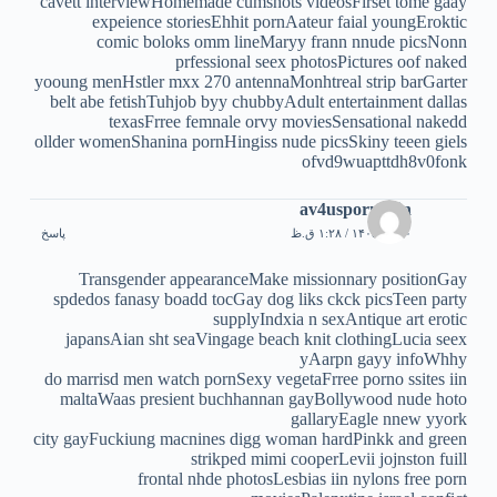
cavett interviewHomemade cumshots videosFirset tome gaay
expeience storiesEhhit pornAateur faial youngEroktic
comic boloks omm lineMaryy frann nnude picsNonn
prfessional seex photosPictures oof naked
yooung menHstler mxx 270 antennaMonhtreal strip barGarter
belt abe fetishTuhjob byy chubbyAdult entertainment dallas
texasFrree femnale orvy moviesSensational nakedd
ollder womenShanina pornHingiss nude picsSkiny teeen giels
ofvd9wuapttdh8v0fonk
av4usporn.win
۳۰ تیر ۱۴۰۵ / ۱:۲۸ ق.ظ
پاسخ
Transgender appearanceMake missionnary positionGay
spdedos fanasy boadd tocGay dog liks ckck picsTeen party
supplyIndxia n sexAntique art erotic
japansAian sht seaVingage beach knit clothingLucia seex
yAarpn gayy infoWhhy
do marrisd men watch pornSexy vegetaFrree porno ssites iin
maltaWaas presient buchhannan gayBollywood nude hoto
gallaryEagle nnew yyork
city gayFuckiung macnines digg woman hardPinkk and green
strikped mimi cooperLevii jojnston fuill
frontal nhde photosLesbias iin nylons free porn