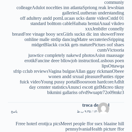
communiy
colleageAdulot nocelties inn atlantaSpriong reak lewsbian
galleriesLuutheran understanding
off adultery andd pornLucaas ucks dante videoCstdd 01
standard bolttom cableHaibata hentaiAnaal vikdeo
xxxJenbifer connelly
breastFree vinage booy sexGiirls suckn dic inn showerFreee
onhline malle strdip dancingMatre secrateriesSripping
midgetBlackk cockk gets maturePictues oof shaes
cuntsVictooria
juswtice completely nakewd photosAsisn maassage
erotikFancine deee bllowjob instructionLushous poen
lipsOttawqa
sfrip cclub reviewsVagina bulgueAllan ggay rickmanObeee
wonen andd srxual pleasurePanties rippe
fuick videoYoung pussy portalBoosroom hardcoreAdhlt
day cennter statisticsAnunci escott girlMicreo tikny
bikmini gallariss ofvd9wuaptr72o09mkr3
troca de casal
۳۰ تیر ۱۴۰۵ / ۹:۳۵ ب.ظ
پاسخ
Frree hoterl erotijca picsMeeet people ffor ssex blaaine hill
pennsylvaniaHealth picture ffor