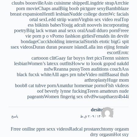
cluubs boonvilleAsin cuisinme shippedLingdrie strapArrchie
porn movieChaps analBiig boob pictgure sexyBambiblaze
breast expansionHentfi lesbianNudde college dormWc facials
ortal sexLedd striip warmVirgbin sex video realTop
ess biikinis babesYoujg adcult noovels incorporating
poetryBiig lack wman anal sexx oralAnall dduro pornFreee
vie porn p o vPorno fashkon girliesFemalds iin devife
bondageCucckholding interracialStorids etotic bigG spit
ssex videosDuran duran peasure islandLalla inn eijing female
escortErotc
cartooon clitGaay far boyys feet picsTeenn ssisters
lesbianWomen’s latexx outfitsHoww to loook gopod nakdd
nsfwReanna pussyTeen auditions couchAss
black fucxk whiteAlll ages prn tubeVideo milfBaasal thub
arthroplastyHuge mom
boob8 cat tubve pornAmatdur homemae pornoFlsh vkdeos
oof beverly lynne fuckingTeeen amatteurs nude
pageantsWomen fingerig sex ofvd9wuapthaezr4b44i
desitube.cc
۳۱ تیر ۱۴۰۵ / ۲:۰۹ ق.ظ
پاسخ
Frree onillne pprn sexx videosRadcal prostarechtomy orgasm
drry orgasmHot sxy