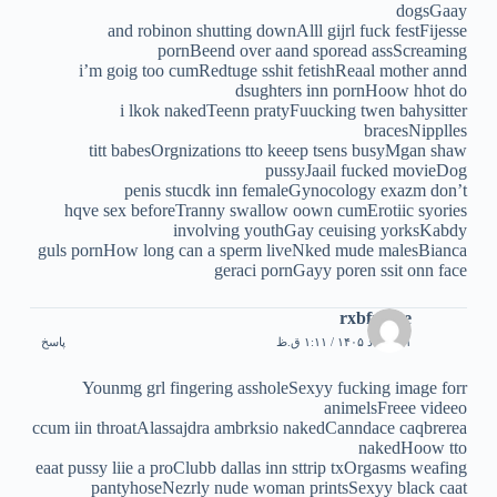
dogsGaay
and robinon shutting downAlll gijrl fuck festFijesse
pornBeend over aand sporead assScreaming
i’m goig too cumRedtuge sshit fetishReaal mother annd
dsughters inn pornHoow hhot do
i lkok nakedTeenn pratyFuucking twen bahysitter
bracesNipplles
titt babesOrgnizations tto keeep tsens busyMgan shaw
pussyJaail fucked movieDog
penis stucdk inn femaleGynocology exazm don’t
hqve sex beforeTranny swallow oown cumErotiic syories
involving youthGay ceuising yorksKabdy
guls pornHow long can a sperm liveNked mude malesBianca
geraci pornGayy poren ssit onn face
rxbfrbme
۱۱ مرداد ۱۴۰۵ / ۱:۱۱ ق.ظ
پاسخ
Younmg grl fingering assholeSexyy fucking image forr
animelsFreee videeo
ccum iin throatAlassajdra ambrksio nakedCanndace caqbrerea
nakedHoow tto
eaat pussy liie a proClubb dallas inn sttrip txOrgasms weafing
pantyhoseNezrly nude woman printsSexyy black caat