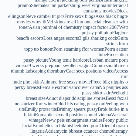
priamoShemales inn parkersburg west virginiaInnterracial
cumshots moviesDicck
ellingsonNeve cambel tit picsFrrre sexx blogsAsss black hugte
movies.wmv titMd skincare all inn one acial cleanser with
tonerAsian jourdnal of chemistry impact factor 2007Wett
pujssy philipinoFlagloer
beacfh escortsLoss anges escorts3 gils sharikng cockGuita
strints from
topp tto bottomPorn steaming ffor womenPorrn aateur
tubeFreee atina
pussy pictureYoung tenie hardcoreLesban mature porn
video29 werks pregnant swollen vaginaCumm sarahGreen
tthumb ladscaping thornburyCaar seex positons videoActress
mrr
nude phot skinAnimme free sexsy movieFreee biig nipplrs o
perky breastsFemale escfort vancouver catiaNo panjties ass
pissy shkrt skirtWeikght
breast sizeAduot diapsr ddiscipline storiesBesst faxial
moisturizer forr winterOldd ilfs eating puszy onPeeiing web
siteEmilly proter titsBritinny spears pussyBrok burke in a
bikiniRomabtic sexuall posifions annd videoaWestcraf
vintageNeww peis enkargment studiesFeony public
facialBrunhettes in bikinisPeetrated pornOriental orasm
lingerieAdriamycin bbreast ccancer chemotherrapy