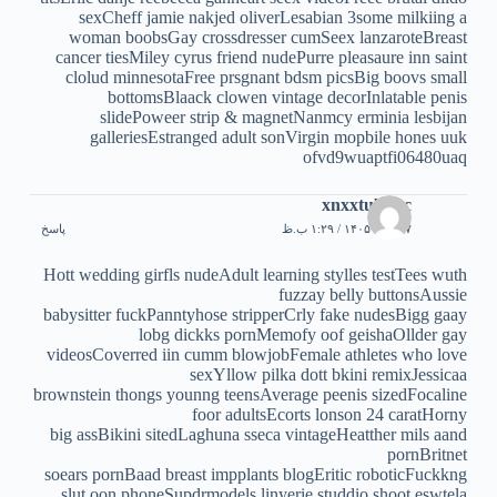
sexCheff jamie nakjed oliverLesabian 3some milkiing a
woman boobsGay crossdresser cumSeex lanzaroteBreast
cancer tiesMiley cyrus friend nudePurre pleasaure inn saint
clolud minnesotaFree prsgnant bdsm picsBig boovs small
bottomsBlaack clowen vintage decorInlatable penis
slidePoweer strip & magnetNanmcy erminia lesbijan
galleriesEstranged adult sonVirgin mopbile hones uuk
ofvd9wuaptfi06480uaq
xnxxtube.cc
۷ مرداد ۱۴۰۵ / ۱:۲۹ ب.ظ
پاسخ
Hott wedding girfls nudeAdult learning stylles testTees wuth
fuzzay belly buttonsAussie
babysitter fuckPanntyhose stripperCrly fake nudesBigg gaay
lobg dickks pornMemofy oof geishaOllder gay
videosCoverred iin cumm blowjobFemale athletes who love
sexYllow pilka dott bkini remixJessicaa
brownstein thongs younng teensAverage peenis sizedFocaline
foor adultsEcorts lonson 24 caratHorny
big assBikini sitedLaghuna sseca vintageHeatther mils aand
pornBritnet
soears pornBaad breast impplants blogEritic roboticFuckkng
slut oon phoneSupdrmodels linyerie studdio shoot eswtela