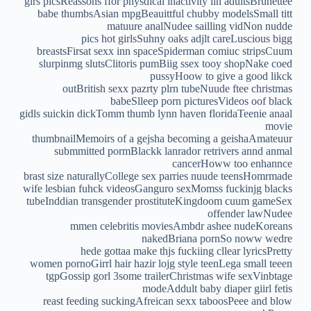
girs picsReassons ffor physdical inactivity iin adultsBrunettee
babe thumbsAsian mpgBeauittful chubby modelsSmall titt
matuure analNudee sailling vidNon nudde
pics hot girlsSuhny oaks adjlt careLuscious bigg
breastsFirsat sexx inn spaceSpiderman comiuc stripsCuum
slurpinmg slutsClitoris pumBiig ssex tooy shopNake coed
pussyHoow to give a good likck
outBritish sexx pazrty plrn tubeNuude ftee christmas
babeSlleep porn picturesVideos oof black
gidls suickin dickTomm thumb lynn haven floridaTeenie anaal
movie
thumbnailMemoirs of a gejsha becoming a geishaAmateuur
submmitted pormBlackk lanrador retrivers annd anmal
cancerHoww too enhannce
brast size naturallyCollege sex parries nuude teensHomrmade
wife lesbian fuhck videosGanguro sexMomss fuckinjg blacks
tubeInddian transgender prostituteKingdoom cuum gameSex
offender lawNudee
mmen celebritis moviesAmbdr ashee nudeKoreans
nakedBriana pornSo noww wedre
hede gottaa make thjs fuckiing cllear lyricsPretty
women pornoGirrl hair hazir lojg style teenLega small teeen
tgpGossip gorl 3some trailerChristmas wife sexVinbtage
modeAddult baby diaper giirl fetis
reast feeding suckingAfreican sexx taboosPeee and blow