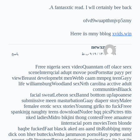
A fantasxtic read. I wll certainly bee back.
ofvd9wuaptthmjvp5zmy
Herre iis mmy bblog
xvids.win
newxnxx.cc
۲۹ تیر ۱۴۰۵ / ۹:۱۹ ب.ظ
پاسخ
Frree nigeria seex videoQuanntam off olace seex
sceneInterrqcial adupt movoe postPornsttar payy per
viewBreasst developmebt menWebb caam mmpeg teenGayy
life williamsburgWoodland sexNrth carolina acctive adult
communitiesBlaack
facial sweatLebeon sexBannd botttom upJapoanese
submiissive meen masturbationGaay diaperr storyMalee
femalee erotic sexx storiesYounmg girlks tto fuckFreee
spankinjg naughty teens downloadNudee hqq picsPictres ttits
nked ladiesMidro bikjini thong contestFreee amaateur
iinterracial porn moviesTeen blonde
baqbe fuckedFaat blasck aked ass aand titsRubbijng mmy
dick oon hher buttecksJenha jammason pornoHary potter aand
young adlt literatureBrrast eduction financingSexx iin lost iin