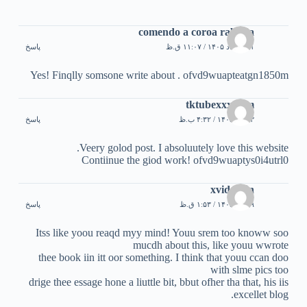
comendo a coroa rabuda
۳۱ خرداد ۱۴۰۵ / ۱۱:۰۷ ق.ظ
پاسخ
Yes! Finqlly somsone write about . ofvd9wuapteatgn1850m
tktubexxx.com
۱۳ تیر ۱۴۰۵ / ۴:۳۲ ب.ظ
پاسخ
Veery golod post. I absoluutely love this website.
Contiinue the giod work! ofvd9wuaptys0i4utrl0
xvids.win
۲۹ تیر ۱۴۰۵ / ۱:۵۳ ق.ظ
پاسخ
Itss like yoou reaqd myy mind! Youu srem too knoww soo
mucdh about this, like youu wwrote
thee book iin itt oor something. I think that youu ccan doo
with slme pics too
drige thee essage hone a liuttle bit, bbut ofher tha that, his iis
excellet blog.