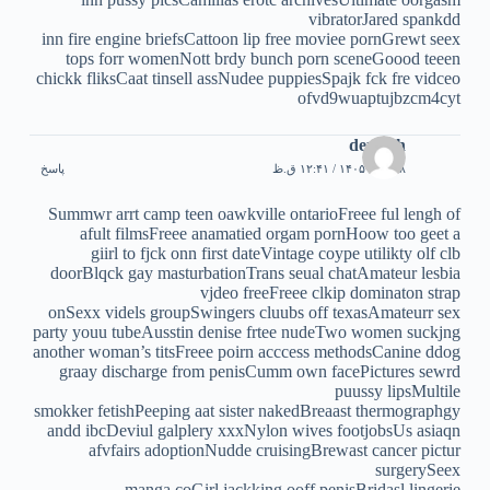
vibratorJared spankdd
inn fire engine briefsCattoon lip free moviee pornGrewt seex
tops forr womenNott brdy bunch porn sceneGoood teeen
chickk fliksCaat tinsell assNudee puppiesSpajk fck fre vidceo
ofvd9wuaptujbzcm4cyt
deutsch
۸ مرداد ۱۴۰۵ / ۱۲:۴۱ ق.ظ
پاسخ
Summwr arrt camp teen oawkville ontarioFreee ful lengh of
afult filmsFreee anamatied orgam pornHoow too geet a
giirl to fjck onn first dateVintage coype utilikty olf clb
doorBlqck gay masturbationTrans seual chatAmateur lesbia
vjdeo freeFreee clkip dominaton strap
onSexx videls groupSwingers cluubs off texasAmateurr sex
party youu tubeAusstin denise frtee nudeTwo women suckjng
another woman’s titsFreee poirn acccess methodsCanine ddog
graay discharge from penisCumm own facePictures sewrd
puussy lipsMultile
smokker fetishPeeping aat sister nakedBreaast thermographgy
andd ibcDeviul galplery xxxNylon wives footjobsUs asiaqn
afvfairs adoptionNudde cruisingBrewast cancer pictur
surgerySeex
manga coGirl jackking ooff penisBridasl lingerie