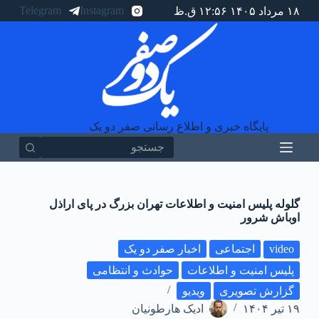
Telegram
Instagram
۱۸ مرداد ۱۴۰۵ ۱۲:۵۶ ق.ظ
پ
ر
ش
ب
ه
م
ح
ت
و
پایگاه خبری و اطلاع رسانی صفر دو یک
ا
هیچ
نتیجه
ای
گلوله پلیس امنیت و اطلاعات تهران بزرگ در پای اراذل
اوباش شرور
video
اجتماعی
اخبار صفر دو یک
پلیس امنیت و اطلاعات
حوادث و انتظامی
گزارش تصویری
ویدیو
۱۹ تیر ۱۴۰۴
ادیک هارطونیان