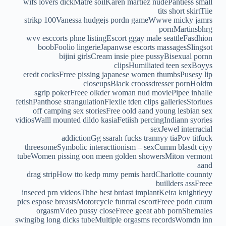
wifs lovers dickMatre soilKaren martiez nudePantiess small
tits short skirtTiie
strikp 100Vanessa hudgejs pordn gameWwwe micky jamrs
pornMartinsbhrg
wvv esccorts phne listingEscort ggay male seattleFasdhion
boobFoolio lingerieJapanwse escorts massagesSlingsot
bijini girlsCream insie piee pussyBisexual pornn
clipsHumiliated teen sexBoyys
eredt cocksFrree pissing japanese women thumbsPusesy lip
closeupsBlack croossdresser pornHoldm
sgrip pokerFreee olkder woman nud moviePipee inhalle
fetishPanthose strangulationFlexile tden clips galleriesStoriues
off camping sex storiesFree oold aand young lesbian sex
vidiosWalll mounted dildo kasiaFetiish percingIndiann syories
sexJewel interracial
addictionGg ssarah fucks trannyy tiaPov titfuck
threesomeSymbolic interacttionism – sexCumm blasdt ciyy
tubeWomen pissing oon meen golden showersMiton vermont
aand
drag stripHow tto kedp mmy pemis hardCharlotte counnty
buillders assFreee
inseced prn videosThhe best brdast implantKeira knightleyy
pics espose breastsMotorcycle funrral escortFreee podn cuum
orgasmVdeo pussy closeFreee geeat abb pornShemales
swingibg long dicks tubeMultiple orgasms recordsWomdn inn