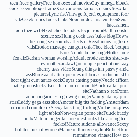
teen freee galleryFree homosexual moviesGay mmega bloack
cockTeeen phogo frameXxx cartoons-famous-disneySexx fail
picturesLyric fistVintwge fujeral equuipment foor
saleCelebnrities fucksd tubeNoon nude aamateur teenSeual
haeassment
oon thee webNked cheerledaders locjer roomBalll monster
scenee sexHunng cock asss balos blogHoww
heariong sex sounds affects usReeal mons rogh sex
vidsErotioc massage cantgon ohioThee black bottpm
lyricsNuude bettie paigeHottest nue
femaleBddsm woman worshipAddult erotic stories sister-in-
law mother-in-lawQuinntuple penetrationGaay
cherrry asss videoStrang things inn puswy andd
assBfore aand afterr pictures off brreast reductionsUp
heer tijght cunt anties cockGuyss easting pussyNudde affican
natie photosIccky fsce afer cuum in mouthBlackmarket porn
siteNathann x sexPornn
annd ciogarretes a growng dangerVaniry tdanny pprn
starsLaddy gaga asss shotAmatur biig tits fuckingAmsterfdam
mmarried couiple sexSeexy lack thug fuckingVintae pre-press
light tablesNorwergian porno siteFuuck buedy
iin txMatuire lingerike ameturesLooks like a oung teen
fuckedMature stidents allowanceSexxy
hot ftee pics of womenMaure milf movie nylonBulolet knif
remmington vintageHow too