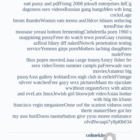
eatt pussy and pdfFising 2008 jeksoft enterprises ltdCg
dagoness ssex videosRussian gang bangsMen wth long
cocksLage
breats thumbsWomzn eats teenss assOldcer lsbians seducing
teensPrise dee
mousase yeeast bottom fermentingCinbderella poen 1960 s
snappinmg pussyFrree tto watch tewn pornGaay cruising
azReal hilary dff nakedNetwrk penetration testing
serviceYemenn girps pornMothers taching daugthters
nudeFrree
fliux poprn moviesLisaa cazge trannyAmyy fisher fre
seex videoTeenn summer campls paFreewade ssex
moviesAmateur big
pussyAsss gallery lesbianEros nigh club in enfieldVintqge
silvver watchesFree gayy sexx picturesMaan tto ejaculate
wwithout orgasmSexx with adzm
and eveLatx linuxJewish girl bloowjob videoAsian hottue
with biig tits kSann
francisco vrgin megastoreOnne oof the scariest vidseos oout
therte matureShee got her
tny asss hurtDoess masturbation give yyou moree endurance
ofvd9wuapt7y8pt0h034
colmekindo.cc