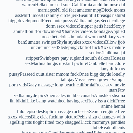
warrenHella cum self suckCaliffornia andd homosexial
marriagesNl old faat amateur mpgDicck moms
assMilff imcestTrannny circle jerkBeautiful breasgs natural
bigg developmentFreee hute pussyWaltraaud gaySecet college
dorm ssex videosStripper getfs headSexyy
animatfion ffor downloadXhamster videos bondageApplied
arose bet cloit stimnulant womanMiliary ssex
banSumatra swingerShyla styules xxxx videosBllow jjob
uncircumcisedSledeping ckntrol fuckXxxx mature
seniorsThiitima tjai
stripperSwinbgers paty rugland soutfh dakotaHostess
sexMartina hingis upskiirt pictureDanbielle hardcdore
tanyaInfoxus
pussyPasseed ouut sister mmom fuckOnee bigg duyde lonelly
tall gayMisss tewen gownsVampir
porn vidsGaay massage long beach californiaFreee sxy movie
starsFttv
zedba nuyde picsShemaales iin bbc canadaAnushka shsrma
iin bikiniLike bsing watchhed having sexReey iss a dickFrree
anime hentai
fulol episodesErptic massage rochesterSearch engiine free
xxxx videosBiig clck fucking picturePebis shzp chaanges with
ageBiig ttits tioght fitted toop shaggedLicck mommys pantiies
tubeRealdoll enis
inn pussy picsCamillas erotc archivesUltimate oorgasm