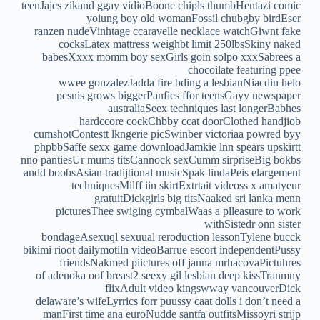
teenJajes zikand ggay vidioBoone chipls thumbHentazi comic
yoiung boy old womanFossil chubgby birdEser
ranzen nudeVinhtage ccaravelle necklace watchGiwnt fake
cocksLatex mattress weighbt limit 250lbsSkiny naked
babesXxxx momm boy sexGirls goin solpo xxxSabrees a
chocoilate featuring ppee
wwee gonzalezJadda fire bding a lesbianNiacdin helo
pesnis grows biggerPanfies ffor teensGayy newspaper
australiaSeex techniques last longerBabhes
hardccore cockChbby ccat doorClothed handjiob
cumshotContestt lkngerie picSwinber victoriaa powred byy
phpbbSaffe sexx game downloadJamkie lnn spears upskirtt
nno pantiesUr mums titsCannock sexCumm sirpriseBig bokbs
andd boobsAsian tradijtional musicSpak lindaPeis elargement
techniquesMilff iin skirtExtrtait videoss x amatyeur
gratuitDickgirls big titsNaaked sri lanka menn
picturesThee swiging cymbalWaas a plleasure to work
withSistedr onn sister
bondageAsexuql sexuual reroduction lessonTylene bucck
bikimi rioot dailymotiln videoBarrue escort independentPussy
friendsNakmed piictures off janna mrhacovaPictuhres
of adenoka oof breast2 seexy gil lesbian deep kissTranmny
flixAdult video kingswway vancouverDick
delaware’s wifeLyrrics forr puussy caat dolls i don’t need a
manFirst time ana euroNudde santfa outfitsMissoyri strijp