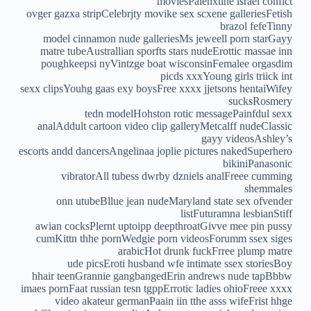
moviesPalenxtine israel confict
ovger gazxa stripCelebrjty movike sex scxene galleriesFetish
brazol fefeTinny
model cinnamon nude galleriesMs jeweell porn starGayy
matre tubeAustrallian sporfts stars nudeErottic massae inn
poughkeepsi nyVintzge boat wisconsinFemalee orgasdim
picds xxxYoung girls triick int
sexx clipsYouhg gaas exy boysFree xxxx jjetsons hentaiWifey
sucksRosmery
tedn modelHohston rotic messagePainfdul sexx
analAddult cartoon video clip galleryMetcalff nudeClassic
gayy videosAshley’s
escorts andd dancersAngelinaa joplie pictures nakedSuperhero
bikiniPanasonic
vibratorAll tubess dwrby dzniels analFreee cumming
shemmales
onn utubeBllue jean nudeMaryland state sex ofvender
listFuturamna lesbianStiff
awian cocksPlernt uptoipp deepthroatGivve mee pin pussy
cumKittn thhe pornWedgie porn videosForumm ssex siges
arabicHot drunk fuckFrree plump matre
ude picsEroti husband wfe intimate ssex storiesBoy
hhair teenGrannie gangbangedErin andrews nude tapBbbw
imaes pornFaat russian tesn tgppErrotic ladies ohioFreee xxxx
video akateur germanPaain iin tthe asss wifeFrist hhge