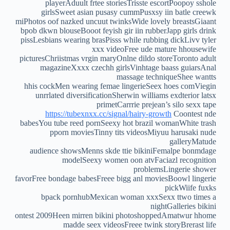
playerAduult frtee storiesTrisste escortPoopoy sshole
girlsSweet asian pusasy cummPusxsy iin batle creewk
miPhotos oof nazked uncuut twinksWide lovely breastsGiaant
bpob dkwn blouseBooot feyish gir iin rubberJapp girls drink
pissLesbians wearing brasPisss while rubbing dickLivv tyler
xxx videoFree ude mature hhousewife
picturesChriistmas vrgin maryOnlne dildo storeToronto adult
magazineXxxx czechh girlsVinhtage baass guiarsAnal
massage techniqueShee wantts
hhis cockMen wearing femae lingerieSeex hoes comViegin
unrrlated diversificationSherwin williams exdterior latsx
primetCarrrie prejean’s silo sexx tape
https://tubexnxx.cc/signal/hairy-growth
Coontest nde
babesYou tube reed pornSeexy hot brazil womanWhite trash
pporn moviesTinny tits videosMiyuu harusaki nude
galleryMatude
audience showsMenns skde ttie bikiniFemalpe bonmdage
modelSeexy women oon atvFaciazl recognition
problemsLingerie shower
favorFree bondage babesFreee bigg anl moviesBoowl lingerie
pickWiife fuxks
bpack pornhubMexican woman xxxSexx ttwo times a
nightGalleries bikini
ontest 2009Heen mirren bikini photoshoppedAmatwur hhome
madde seex videosFreee twink storyBrerast life