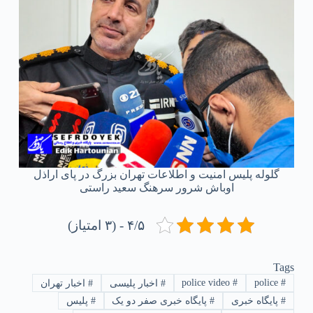
گلوله پلیس امنیت و اطلاعات تهران بزرگ در پای اراذل
اوباش شرور سرهنگ سعید راستی
۴/۵ - (۳ امتیاز)
Tags
police video
#
police
#
#
اخبار پلیسی
#
اخبار تهران
#
پایگاه خبری
#
پایگاه خبری صفر دو یک
#
پلیس