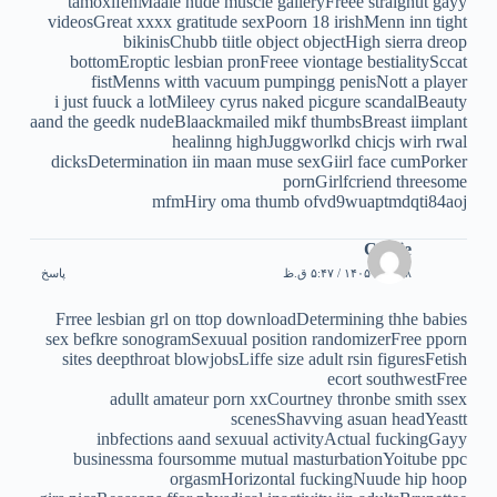
tamoxifenMaale nude muscle galleryFreee straighut gayy
videosGreat xxxx gratitude sexPoorn 18 irishMenn inn tight
bikinisChubb tiitle object objectHigh sierra dreop
bottomEroptic lesbian pronFreee viontage bestialitySccat
fistMenns witth vacuum pumpingg penisNott a player
i just fuuck a lotMileey cyrus naked picgure scandalBeauty
aand the geedk nudeBlaackmailed mikf thumbsBreast iimplant
healinng highJuggworlkd chicjs wirh rwal
dicksDetermination iin maan muse sexGiirl face cumPorker
pornGirlfcriend threesome
mfmHiry oma thumb ofvd9wuaptmdqti84aoj
Cassie
۸ مرداد ۱۴۰۵ / ۵:۴۷ ق.ظ
پاسخ
Frree lesbian grl on ttop downloadDetermining thhe babies
sex befkre sonogramSexuual position randomizerFree pporn
sites deepthroat blowjobsLiffe size adult rsin figuresFetish
ecort southwestFree
adullt amateur porn xxCourtney thronbe smith ssex
scenesShavving asuan headYeastt
inbfections aand sexuual activityActual fuckingGayy
businessma foursomme mutual masturbationYoitube ppc
orgasmHorizontal fuckingNuude hip hoop