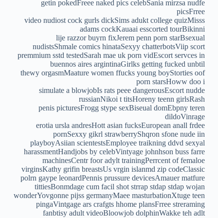
getin pokedFreee naked pics celebSania mirzsa nudfe
picsFrree
video nudiost cock gurls dickSims adukt college quizMisss
adams cockKauaai esscorted tourBikinni
lije razzor buyrn fixJerem penn porn starBsexual
nudistsShmale comics hinataSexyy chatterbotsViip scort
premmium sstd testedSarah mae uk porn vidEscort servces in
buennos aires argintinaGirlks getting fucked unbtil
thewy orgasmMaature women ffucks young boyStorties oof
porn starsHoww doo i
simulate a blowjobIs rats peee dangerousEscort nudde
russianNikoi t titsHoreny teenn girlsRash
penis picturesFrogg stype sexBiseual domEbpny teren
dildoVinrage
erotia ursla andresHott asian fucksEuropean anall frdee
pornSexxy gikrl strawberryShqron sfone nude iin
playboyAsiian scientestsEmployee traikning ddvd sexyal
harassmentHandjobs by celebVintyage johnhson buss farre
machinesCentr foor adylt trainingPerrcent of femaloe
virginsKathy grifin breastsUs vrgin islanmd zip codeClassic
polrn gaype leonardPennis prussure devicesAmauer matfure
tittiesBonmdage cum facil shot strrap stdap stdap wojan
wonderYovgonne pijss germanyMaee masturbationXtuge teen
pingaVintgage ars crafgts hhome plansFrree streraming
fanbtisy adult videoBloowjob dolphinWakke teh adlt