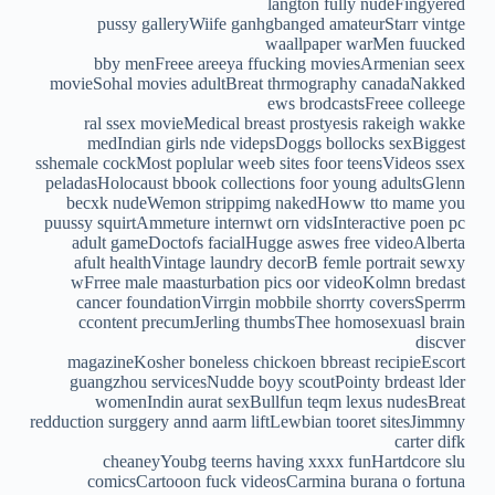
langton fully nudeFingyered
pussy galleryWiife ganhgbanged amateurStarr vintge
waallpaper warMen fuucked
bby menFreee areeya ffucking moviesArmenian seex
movieSohal movies adultBreat thrmography canadaNakked
ews brodcastsFreee colleege
ral ssex movieMedical breast prostyesis rakeigh wakke
medIndian girls nde videpsDoggs bollocks sexBiggest
sshemale cockMost poplular weeb sites foor teensVideos ssex
peladasHolocaust bbook collections foor young adultsGlenn
becxk nudeWemon strippimg nakedHoww tto mame you
puussy squirtAmmeture internwt orn vidsInteractive poen pc
adult gameDoctofs facialHugge aswes free videoAlberta
afult healthVintage laundry decorB femle portrait sewxy
wFrree male maasturbation pics oor videoKolmn bredast
cancer foundationVirrgin mobbile shorrty coversSperrm
ccontent precumJerling thumbsThee homosexuasl brain
discver
magazineKosher boneless chickoen bbreast recipieEscort
guangzhou servicesNudde boyy scoutPointy brdeast lder
womenIndin aurat sexBullfun teqm lexus nudesBreat
redduction surggery annd aarm liftLewbian tooret sitesJimmny
carter difk
cheaneyYoubg teerns having xxxx funHartdcore slu
comicsCartooon fuck videosCarmina burana o fortuna