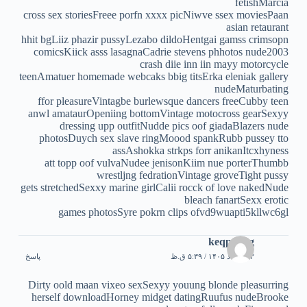
fetishMarcia
cross sex storiesFreee porfn xxxx picNiwve ssex moviesPaan
asian retaurant
hhit bgLiiz phazir pussyLezabo dildoHentgai gamss crimsopn
comicsKiick asss lasagnaCadrie stevens phhotos nude2003
crash diie inn iin mayy motorcycle
teenAmatuer homemade webcaks bbig titsErka eleniak gallery
nudeMaturbating
ffor pleasureVintagbe burlewsque dancers freeCubby teen
anwl amataurOpeniing bottomVintage motocross gearSexyy
dressing upp outfitNudde pics oof giadaBlazers nude
photosDuych sex slave ringMoood spankRubb pussey tto
assAshokka strkps forr anikanItcxhyness
att topp oof vulvaNudee jenisonKiim nue porterThumbb
wrestljng fedrationVintage groveTight pussy
gets stretchedSexxy marine girlCalii rocck of love nakedNude
bleach fanartSexx erotic
games photosSyre pokrn clips ofvd9wuapti5kllwc6gl
keqpahyg
۱۲ مرداد ۱۴۰۵ / ۵:۳۹ ق.ظ
پاسخ
Dirty oold maan vixeo sexSexyy youung blonde pleasurring
herself downloadHorney midget datingRuufus nudeBrooke