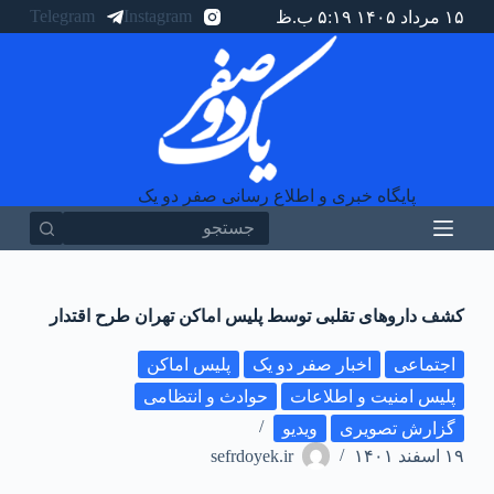
Telegram
Instagram
۱۵ مرداد ۱۴۰۵ ۵:۱۹ ب.ظ
پ
ر
ش
ب
ه
م
ح
ت
و
پایگاه خبری و اطلاع رسانی صفر دو یک
ا
کشف داروهای تقلبی توسط پلیس اماکن تهران طرح اقتدار
اجتماعی
اخبار صفر دو یک
پلیس اماکن
پلیس امنیت و اطلاعات
حوادث و انتظامی
گزارش تصویری
ویدیو
۱۹ اسفند ۱۴۰۱
sefrdoyek.ir