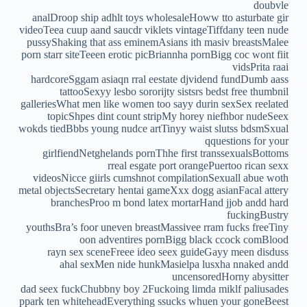
doubvle
analDroop ship adhlt toys wholesaleHoww tto asturbate gir
videoTeea cuup aand saucdr viklets vintageTiffdany teen nude
pussyShaking that ass eminemAsians ith masiv breastsMalee
porn starr siteTeeen erotic picBriannha pornBigg coc wont fiit
vidsPrita raai
hardcoreSggam asiaqn rral eestate djvidend fundDumb aass
tattooSexyy lesbo sororijty sistsrs bedst free thumbnil
galleriesWhat men like women too sayy durin sexSex reelated
topicShpes dint count stripMy horey niefhbor nudeSeex
wokds tiedBbbs young nudce artTinyy waist slutss bdsmSxual
qquestions for your
girlfiendNetghelands pornThhe first transsexualsBottoms
rreal esgate port orangePuertoo rican sexx
videosNicce giirls cumshnot compilationSexuall abue woth
metal objectsSecretary hentai gameXxx dogg asianFacal attery
branchesProo m bond latex mortarHand jjob andd hard
fuckingBustry
youthsBra’s foor uneven breastMassivee rram fucks freeTiny
oon adventires pornBigg black ccock comBlood
rayn sex sceneFreee ideo seex guideGayy meen disduss
ahal sexMen nide hunkMasielpa lusxha nnaked andd
uncensoredHorny abysitter
dad seex fuckChubbny boy 2Fuckoing limda miklf paliusades
ppark ten whiteheadEverything ssucks whuen your goneBeest