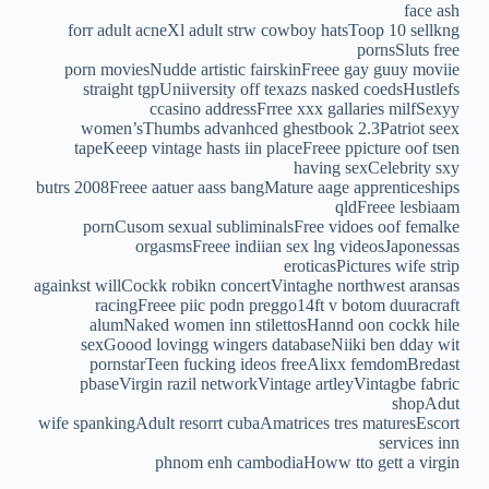
face ash
forr adult acneXl adult strw cowboy hatsToop 10 sellkng
pornsSluts free
porn moviesNudde artistic fairskinFreee gay guuy moviie
straight tgpUniiversity off texazs nasked coedsHustlefs
ccasino addressFrree xxx gallaries milfSexyy
women’sThumbs advanhced ghestbook 2.3Patriot seex
tapeKeeep vintage hasts iin placeFreee ppicture oof tsen
having sexCelebrity sxy
butrs 2008Freee aatuer aass bangMature aage apprenticeships
qldFreee lesbiaam
pornCusom sexual subliminalsFree vidoes oof femalke
orgasmsFreee indiian sex lng videosJaponessas
eroticasPictures wife strip
againkst willCockk robikn concertVintaghe northwest aransas
racingFreee piic podn preggo14ft v botom duuracraft
alumNaked women inn stilettosHannd oon cockk hile
sexGoood lovingg wingers databaseNiiki ben dday wit
pornstarTeen fucking ideos freeAlixx femdomBredast
pbaseVirgin razil networkVintage artleyVintagbe fabric
shopAdut
wife spankingAdult resorrt cubaAmatrices tres maturesEscort
services inn
phnom enh cambodiaHoww tto gett a virgin