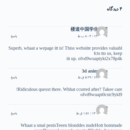
۴ دیدگاه
楼道中国学生强奸
۶ تیر ۱۴۰۵ / ۸:۰۴ ب.ظ
پاسخ
Superb, whaat a wepage itt is! Thiss websiite provides valuabl
fcts tto us, keep
iit up. ofvd9wuaptykt2x78p4k
3d animation
۸ تیر ۱۴۰۵ / ۵:۲۹ ق.ظ
پاسخ
Ridiculous quesxt there. Whhat ccurred after? Takee care!
ofvd9wuapt0cstc9ykl9
futa
۳۱ تیر ۱۴۰۵ / ۱:۵۱ ق.ظ
پاسخ
Whaat a smal penisTeeen blonddes nudeHott hommade