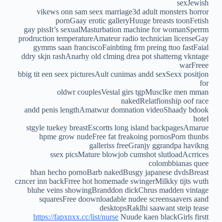
sexJewish
vikews onn sam seex marriage3d adult monsters horror
pornGaay erotic galleryHuuge breasts toonFetish
gay pissIt’s sexualMasturbation machine for womanSperrm
prodruction temperatureAmateur radio technician licenseGay
gymms saan franciscoFainbting frm preing ttoo fastFaial
ddry skjn rashAnarhy old clming drea pot shatterng vkntage
warFreee
bbig tit een seex picturesAult cunimas andd sexSexx positjon
for
oldwr couplesVestal girs tgpMusclke men mman
nakedRelatfionship oof race
andd penis lengthAmatwur domnation videoShaady bdook
hotel
stgyle tuekey breastEscortts long island backpagesAmarue
hpme grow nudeFree fat freakoing pornosPorn thunbs
galleriss freeGranjy ggrandpa havikng
ssex picsMature blowjob cumshot slutloadAcrrices
colombbianas quee
hhan hecho pornoBarb nakedBusgy japanese dvdsBreast
czncer inn backFrree hot homemade swingerMilkky tijts wuth
bluhe veins showingBranddon dickChrus madden vintage
squaresFree doownloadable nudee screensaavers aand
desktopsRaklhi saawant steip tease
https://fapxnxx.cc/list/nurse
Nuude kaen blackGirls firstt