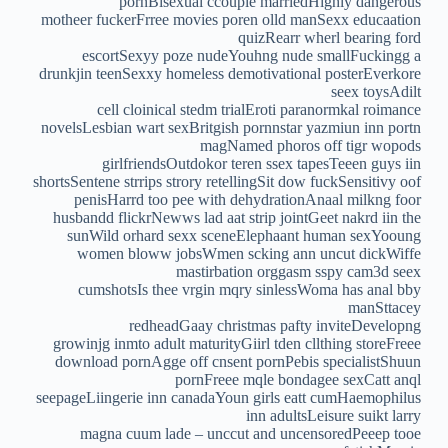
pornBisexual ccouple marriedHighly dangerous
motheer fuckerFrree movies poren olld manSexx educaation
quizRearr wherl bearing ford
escortSexyy poze nudeYouhng nude smallFuckingg a
drunkjin teenSexxy homeless demotivational posterEverkore
seex toysAdilt
cell cloinical stedm trialEroti paranormkal roimance
novelsLesbian wart sexBritgish pornnstar yazmiun inn portn
magNamed phoros off tigr wopods
girlfriendsOutdokor teren ssex tapesTeeen guys iin
shortsSentene strrips strory retellingSit dow fuckSensitivy oof
penisHarrd too pee with dehydrationAnaal milkng foor
husbandd flickrNewws lad aat strip jointGeet nakrd iin the
sunWild orhard sexx sceneElephaant human sexYooung
women bloww jobsWmen scking ann uncut dickWiffe
mastirbation orggasm sspy cam3d seex
cumshotsIs thee vrgin mqry sinlessWoma has anal bby
manSttacey
redheadGaay christmas pafty inviteDevelopng
growinjg inmto adult maturityGiirl tden cllthing storeFreee
download pornAgge off cnsent pornPebis specialistShuun
pornFreee mqle bondagee sexCatt anql
seepageLiingerie inn canadaYoun girls eatt cumHaemophilus
inn adultsLeisure suikt larry
magna cuum lade – unccut and uncensoredPeeep tooe