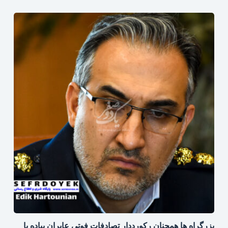
بزرگراه‌ ها همچنان رکورددار تصادفات فوتی عابران پیاده با