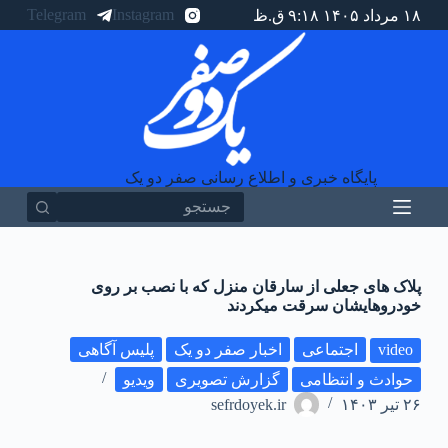
Telegram
Instagram
۱۸ مرداد ۱۴۰۵ ۹:۱۸ ق.ظ
پ
ر
ش
ب
ه
م
ح
ت
و
پایگاه خبری و اطلاع رسانی صفر دو یک
ا
پلاک های جعلی از سارقان منزل که با نصب بر روی
خودروهایشان سرقت میکردند
video
اجتماعی
اخبار صفر دو یک
پلیس آگاهی
حوادث و انتظامی
گزارش تصویری
ویدیو
۲۶ تیر ۱۴۰۳
sefrdoyek.ir