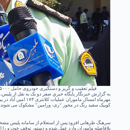
فیلم تعقیب و گریز و دستگیری خودروی حامل ۱۵۰۰۰ عدد قرص روان گردان در شهرری پلیس ری کلانتری امین آباد
به گزارش خبرنگار پايگاه خبري صفر دو یک به نقل از پلی
مهرماه امسال مامورا
کوییک سفید رنگ در محور “ری- ورامین” مشکوک می شوند.
سرهنگ طرهانی افزود:پس از استعلام از سامانه پلیس مشخ
بلافاصله ماموران وارد عمل شده و دستور توقف خودرو را ا