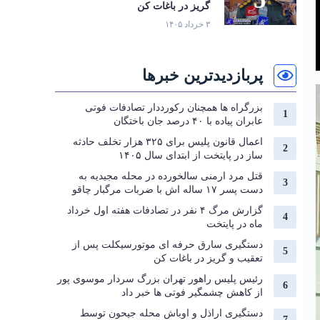
گریز در باغات کن
۳ خرداد ۱۴۰۵
پربازدیدترین خبرها
بزرگراه‌ ها همچنان رکورددار تصادفات فوتی
عابران پیاده با ۴۰ درصد جان‌ باختگان
اعمال قانون پلیس برای ۳۲۵ هزار تخلف حادثه
ساز در پایتخت از ابتدای سال ۱۴۰۵
قتل مرد ارمنی سالخورده در محله مجیدیه به
دست پسر ۱۷ ساله اش با ضربات مرگبار چاقو
گزارش مرگ ۴ نفر در تصادفات هفته اول خرداد
ماه در پایتخت
دستگیری سارق حرفه‌ ای موتورسیکلت پس از
تعقیب و گریز در باغات کن
رئیس پلیس راهور تهران بزرگ سردار موسوی پور
از کاهش چشمگیر فوتی ها خبر داد
دستگیری اراذل و اوباش محله جیحون توسط