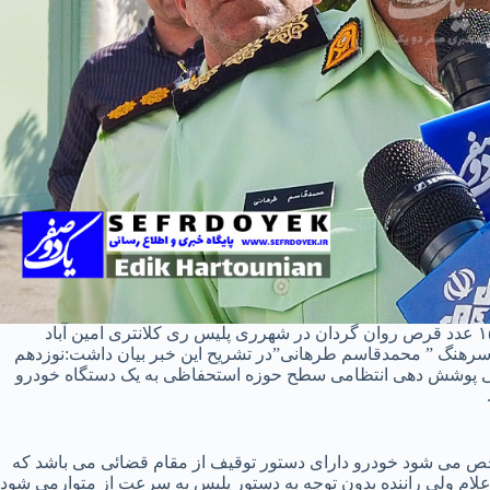
س،سرهنگ ” محمدقاسم طرهانی”در تشریح این خبر بیان داشت:نوزدهم
ن عملیات کلانتری ۱۷۳ امین آباد در پی پوشش دهی انتظامی سطح حوزه استحفاظی به یک دستگاه خودرو
ص می شود خودرو دارای دستور توقیف از مقام قضائی می باشد که
علام ولی راننده بدون توجه به دستور پلیس به سرعت از متوارمی شود