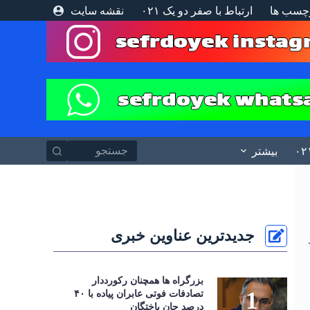
چسب ها
ارتباط با صفر دو یک ۰۲۱
نقشه سایت
پ
ر
ش
ب
ه
م
ح
ت
و
ا
بیشتر
جدیدترین عناوین خبری
ن آباد
بزرگراه‌ ها همچنان رکورددار
تصادفات فوتی عابران پیاده با ۴۰
درصد جان‌ باختگان