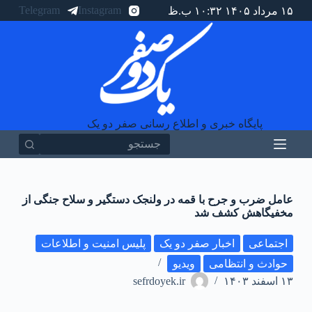
Telegram
Instagram
۱۵ مرداد ۱۴۰۵ ۱۰:۳۲ ب.ظ
پ
ر
ش
ب
ه
م
ح
ت
و
پایگاه خبری و اطلاع رسانی صفر دو یک
ا
هیچ
نتیجه
ای
عامل ضرب و جرح با قمه در ولنجک دستگیر و سلاح جنگی از
مخفیگاهش کشف شد
اجتماعی
اخبار صفر دو یک
پلیس امنیت و اطلاعات
حوادث و انتظامی
ویدیو
۱۳ اسفند ۱۴۰۳
sefrdoyek.ir