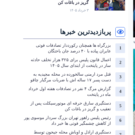
گریز در باغات کن
۳ خرداد ۱۴۰۵
پربازدیدترین خبرها
بزرگراه‌ ها همچنان رکورددار تصادفات فوتی
عابران پیاده با ۴۰ درصد جان‌ باختگان
اعمال قانون پلیس برای ۳۲۵ هزار تخلف حادثه
ساز در پایتخت از ابتدای سال ۱۴۰۵
قتل مرد ارمنی سالخورده در محله مجیدیه به
دست پسر ۱۷ ساله اش با ضربات مرگبار چاقو
گزارش مرگ ۴ نفر در تصادفات هفته اول خرداد
ماه در پایتخت
دستگیری سارق حرفه‌ ای موتورسیکلت پس از
تعقیب و گریز در باغات کن
رئیس پلیس راهور تهران بزرگ سردار موسوی پور
از کاهش چشمگیر فوتی ها خبر داد
دستگیری اراذل و اوباش محله جیحون توسط