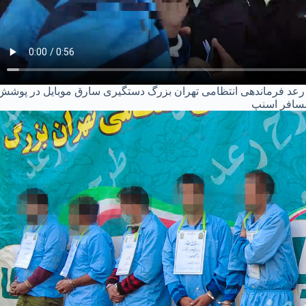
 طرح رعد فرماندهی انتظامی تهران بزرگ دستگیری سارق موبایل در پوشش
سافر اسنپ