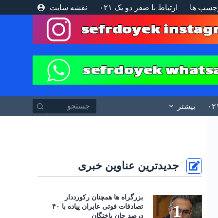
چسب ها
ارتباط با صفر دو یک ۰۲۱
نقشه سایت
پ
ر
ش
ب
ه
م
ح
ت
و
ا
بیشتر
جدیدترین عناوین خبری
بزرگراه‌ ها همچنان رکورددار
تصادفات فوتی عابران پیاده با ۴۰
درصد جان‌ باختگان