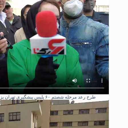
طرح رعد مرحله شصتم ۶۰ پلیس پیشگیری تهران بزرگ دستگیری سارق مالخر اراذل اوباش در ستاد پلیس پیشگیری