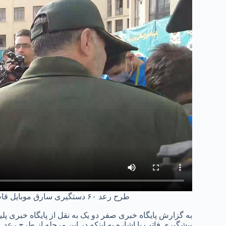
طرح رعد ۶۰ دستگیری سارق موبایل قاپ پارک سرکلانتری دوم پلیس پیشگیری تهران بزرگ