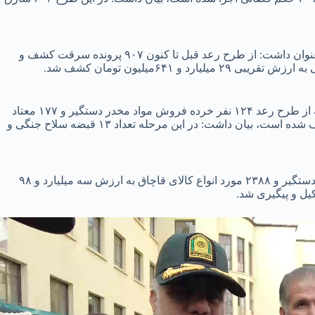
وی با اشاره به کشف ۲۳۸ خودرو و موتور سکلت سرقتی، عنوان داشت: از طرح رعد قبل تا کنون ۹۰۷ پرونده سرقت کشف و
فرمانده انتظامی تهران بزرگ با اشاره به اینکه در این مرحله از طرح رعد ۱۲۴ نفر خرده فروش مواد مخدر دستگیر و ۱۷۷ معتاد
متجاهر جمع آوری و مقدار ۶ کیلو گرم انواع مواد مخدر کشف شده است، بیان داشت: در این مرحله تعداد ۱۳ قبضه سلاح جنگی و
سردار رحیمی خاطر نشان کرد: در حوزه قاچاق کالا ۱۳ نفر دستگیر و ۲۳۸۸ مورد انواع کالای قاچاق به ارزش سه میلیارد و ۹۸