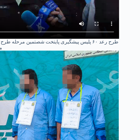
طرح رعد ۶۰ پلیس پیشگیری پایتخت شصتمین مرحله
م