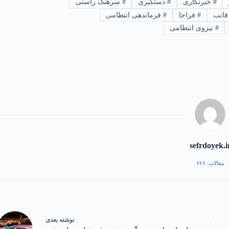
#
خبرنگاری
#
دستگیری
#
سرهنگ راستی
اتب
#
فراجا
#
فرماندهی انتظامی
#
نیروی انتظامی
sefrdoyek.i
مقالات: ۶۲۶
نوشته
بعدی