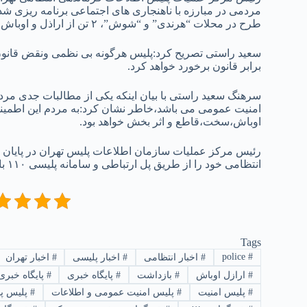
مردمی در مبارزه با ناهنجاری های اجتماعی برنامه ریزی ش
طرح در محلات “هرندی” و “شوش”، ۲ تن از اراذل و اوباش تحت تعقیب و سابقه دار را شناسایی و دستگیر کردند.
سعید راستی تصریح کرد:پلیس هرگونه بی نظمی ونقض قانون
برابر قانون برخورد خواهد کرد.
سرهنگ سعید راستی با بیان اینکه یکی از مطالبات جدی مردم
امنیت عمومی می باشد،خاطر نشان کرد:به مردم این اطمینان
اوباش،سخت،قاطع و اثر بخش خواهد بود.
رئیس مرکز عملیات سازمان اطلاعات پلیس تهران در پایان 
انتظامی خود را از طریق پل ارتباطی و سامانه پلیسی ۱۱۰ با پلیس در میان بگذارند.
Tags
police
#
#
اخبار انتظامی
#
اخبار پلیسی
#
اخبار تهران
#
ارازل اوباش
#
بازداشت
#
پایگاه خبری
#
پایگاه خبری ۲۱
#
پلیس امنیت
#
پلیس امنیت عمومی و اطلاعات
#
پلیس پا