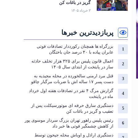
گریز در باغات کن
۳ خرداد ۱۴۰۵
پربازدیدترین خبرها
بزرگراه‌ ها همچنان رکورددار تصادفات فوتی
عابران پیاده با ۴۰ درصد جان‌ باختگان
اعمال قانون پلیس برای ۳۲۵ هزار تخلف حادثه
ساز در پایتخت از ابتدای سال ۱۴۰۵
قتل مرد ارمنی سالخورده در محله مجیدیه به
دست پسر ۱۷ ساله اش با ضربات مرگبار چاقو
گزارش مرگ ۴ نفر در تصادفات هفته اول خرداد
ماه در پایتخت
دستگیری سارق حرفه‌ ای موتورسیکلت پس از
تعقیب و گریز در باغات کن
رئیس پلیس راهور تهران بزرگ سردار موسوی پور
از کاهش چشمگیر فوتی ها خبر داد
دستگیری اراذل و اوباش محله جیحون توسط