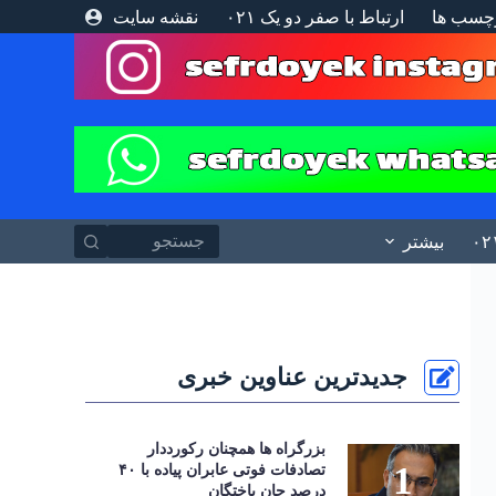
چسب ها
ارتباط با صفر دو یک ۰۲۱
نقشه سایت
پ
ر
ش
ب
ه
م
ح
ت
و
ا
بیشتر
جدیدترین عناوین خبری
بزرگراه‌ ها همچنان رکورددار
تصادفات فوتی عابران پیاده با ۴۰
درصد جان‌ باختگان