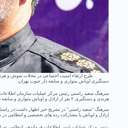
طرح ارتقاء امنیت اجتماعی در محلات شوش و هرن
دستگیری اوباش متواری و سابقه دار جنوب تهران.
سرهنگ سعید راستی رئیس مرکز عملیات سازمان اطلاعات پ
هرندی و دستگیری ۲ نفر از اراذل و اوباش متواری و سابقه دار جنوب تهران در این منطقه خبر داد.
سرهنگ “سعید راستی” در تشریح خبر اظهار داشت:در راستا
اراذل و اوباش با مشارکت رده های تخصصی و انتظامی در م
رئیس مرکز عملیات پلیس اطلاعات فرماندهی انتظامی تهران 