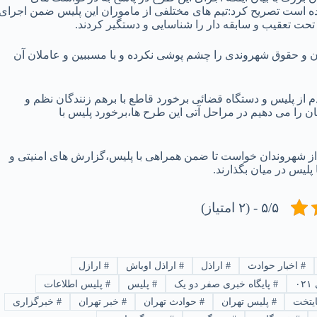
ده است تصریح کرد:تیم های مختلفی از ماموران این پلیس ضمن اجرای
 و حقوق شهروندی را چشم پوشی نکرده و با مسببین و عاملان آن
 از پلیس و دستگاه قضائی برخورد قاطع با برهم زنندگان نظم و
 را می دهیم در مراحل آتی این طرح ها،برخورد پلیس با
از شهروندان خواست تا ضمن همراهی با پلیس،گزارش های امنیتی و
۵/۵ - (۲ امتیاز)
#
اخبار حوادث
#
اراذل
#
اراذل اوباش
#
ارازل
۰
#
پایگاه خبری صفر دو یک
#
پلیس
#
پلیس اطلاعات
یتخت
#
پلیس تهران
#
حوادث تهران
#
خبر تهران
#
خبرگزاری