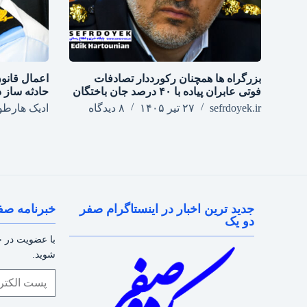
بزرگراه‌ ها همچنان رکورددار تصادفات
فوتی عابران پیاده با ۴۰ درصد جان‌ باختگان
حادثه ساز در
sefrdoyek.ir
۲۷ تیر ۱۴۰۵
۸ دیدگاه
ادیک هارطو
جدید ترین اخبار در اینستاگرام صفر
خبرنامه صف
دو یک
با عضویت در خب
شوید.