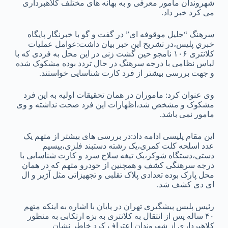
شهروندان مامور معرفی و به بهانه های مختلف کلاهبرداری
می کرد خبر داد.
سرهنگ “جلیل موقوفه ای” در گفت و گو با خبرنگار پايگاه
خبري پليس،در تشریح این خبر بیان داشت:عوامل عملیات
کلانتری ۱۰۶ نامجو حین گشت زنی در این محل به فردی که با
لباس نظامی با درجه سرهنگ در حال تردد بوده مشکوک شده
و جهت بررسی بیشتر از فرد کارت شناسایی خواستند.
وی عنوان کرد: ماموران در همان تحقیقات اولیه به این فرد
مشکوک و مشخص شد،اظهارات این فرد صحت نداشته و وی
مامور نمی باشد.
این مقام پلیسی ادامه داد:در بررسی های بیشتر از متهم یک
عدد اسلحه کلت کمری،یک رشته دستبند فلزی،بیسیم
دستی،دستگاه شوکر،یک تیغه سلاح سرد و کارت شناسایی با
درجه سرهنگی کشف و همچنین از خودرو متهم که در همان
محل پارک بوده تعدادی پلاک تقلبی و تجهیزاتی مثل آژیر و ال
ای دی کشف شد.
رئیس پلیس پیشگیری تهران در پايان با اشاره به اینکه متهم
۴۰ ساله پس از انتقال به کلانتری به بزه ارتکابی به منظور
کلاهبرداری از شهروندان اعتراف کرد خاطر نشان