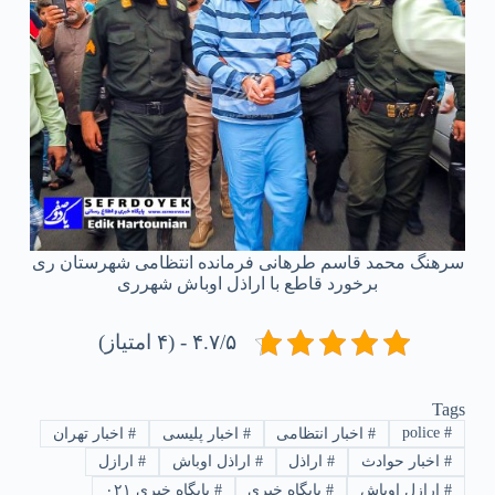
سرهنگ محمد قاسم طرهانی فرمانده انتظامی شهرستان ری
برخورد قاطع با اراذل اوباش شهرری
۴.۷/۵ - (۴ امتیاز)
Tags
police
#
#
اخبار انتظامی
#
اخبار پلیسی
#
اخبار تهران
#
اخبار حوادث
#
اراذل
#
اراذل اوباش
#
ارازل
#
ارازل اوباش
#
پایگاه خبری
#
پایگاه خبری ۰۲۱