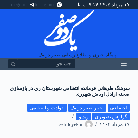
Telegram
Instagram
۱۷ مرداد ۱۴۰۵ ۹:۱۴ ب.ظ
پ
ر
ش
ب
ه
م
ح
ت
و
پایگاه خبری و اطلاع رسانی صفر دو یک
ا
سرهنگ طرهانی فرمانده انتظامی شهرستان ری در بازسازی
صحنه اراذل اوباش شهرری
اجتماعی
اخبار صفر دو یک
حوادث و انتظامی
گزارش تصویری
ویدیو
۱۷ مرداد ۱۴۰۲
sefrdoyek.ir