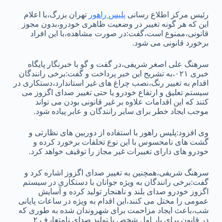
رئیس مرکز اطلاع رسانی
پلیس راهور
تهران بزرگ،با اعلام
این که هر گونه تغییر در وضعیت ظاهری خودرو،بدون مجوز
قانونی،ممنوع است،گفت:در صورت مشاهده،با این افراد
برخورد قانونی می شود.
سرهنگ علی اصغر شریفی،در گفت و گو با خبرنگار پایگاه
خبری ۰۲۱،به تشریح این خبر پرداخت و گفت:برخی رانندگان
اقدام به تغییر رنگ،نصب چراغ های غیر استاندارد،دستکاری در
سیستم تعلیق و ارتفاع خودرو یا حتی تغییر صدای اگزوز می
کنند که این اقدامات علاوه بر غیر قانونی بودن می تواند
موجب ایجاد خطر برای سایر رانندگان و عابر پیاده شود.
وی افزود:پلیس راهور با استفاده از دوربین های نظارتی و
گشت های نامحسوس با این نوع تخلفات برخورد کرده و
خودرو های دارای تغییرات غیر مجاز را توقیف خواهد کرد.
سرهنگ شریفی،همچنین به تغییر صدای اگزوز اشاره کرد و
گفت:برخی رانندگان به ویژه جوانان با دستکاری در سیستم
اگزوز خودرو صدای بلند و ناهنجار تولید کرده و آسایش
عمومی را مختل می کنند،این اقدام به ویژه در ساعات پایانی
شب،باعث ایجاد مزاحمت برای شهروندان شده به طوری که
در قانون برای بار اول شخص با تولید صدای نامتعارف ۲