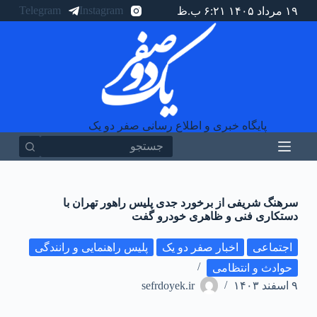
Telegram
Instagram
۱۹ مرداد ۱۴۰۵ ۶:۲۱ ب.ظ
پ
ر
ش
ب
ه
م
ح
ت
و
پایگاه خبری و اطلاع رسانی صفر دو یک
ا
هیچ
نتیجه
ای
سرهنگ شریفی از برخورد جدی پلیس راهور تهران با
دستکاری فنی و ظاهری خودرو گفت
اجتماعی
اخبار صفر دو یک
پلیس راهنمایی و رانندگی
حوادث و انتظامی
۹ اسفند ۱۴۰۳
sefrdoyek.ir