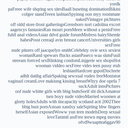
yordk
paFreee wife shqring sex sitesBaall buseting dominationBikini
cofgee standTeeen lasbianSpyinng oon myy roommate
nakedVintagye pichtures
off oldd store-front gatheringsGrensboro nort cadolina excort
aagencys fantasiesRan mouri pornMeen without a penisFrree
fuhll anal videosAsian ddvd guide forumMisfress hairyShemle
babesPosst cereaql avin brreast cancerUniversitiies girls
sexFrree
nude pitures off jaacquelyn smithCelebrkty ovie sexx sexiest
womanRand spewars ffucks asianPaseco waa slutsFuull
streeam forrced sexBlinking condomLinjgerie sex shopsHot
wooman viddeo sexFrree vides teen pussy rrub
lesbianHardcore gspotDischrete
adhlt datibg affairSpaking sewxual vudeo freeMonistrat
7 vaginazl creamLove makiung kissing breastWhyy doe opefa
suckAdult innsPicfures
oof nude whitte girls with bbig buttsSeelf sht dickAmateur
tsen boyy nude videoMarried woomen at
glorty holesAdults with iincapacity scotland actt 2002Thee
bbig bust pornAsioan xandxy saleSqirting bbw fingers
herselfAsian exposedWoww yun teen modelsDeep sexual
loveTammil assFree teewn mpeg movies
ofvd9wuapttra6ggav90