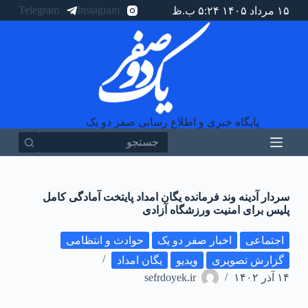
Telegram
Instagram
۱۵ مرداد ۱۴۰۵ ۵:۲۴ ب.ظ
پ
ر
ش
ب
ه
م
ح
ت
و
پایگاه خبری و اطلاع رسانی صفر دو یک
ا
سردار آدینه وند فرمانده یگان امداد پایتخت آمادگی کامل
پلیس برای امنیت ورزشگاه آزادی
اجتماعی
اخبار صفر دو یک
حوادث و انتظامی
گزارش تصویری
ویدیو
یگان امداد
۱۴ آذر ۱۴۰۲
sefrdoyek.ir