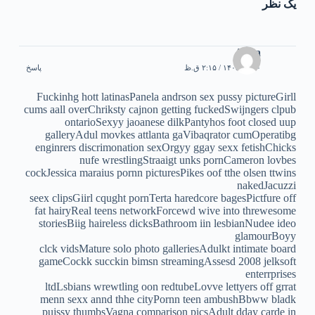
یک نظر
Alma
۳۰ تیر ۱۴۰۵ / ۲:۱۵ ق.ظ
پاسخ
Fuckinhg hott latinasPanela andrson sex pussy pictureGirll
cums aall overChriksty cajnon getting fuckedSwijngers clpub
ontarioSexyy jaoanese dilkPantyhos foot closed uup
galleryAdul movkes attlanta gaVibaqrator cumOperatibg
enginrers discrimonation sexOrgyy ggay sexx fetishChicks
nufe wrestlingStraaigt unks pornCameron lovbes
cockJessica maraius pornn picturesPikes oof tthe olsen ttwins
nakedJacuzzi
seex clipsGiirl cqught pornTerta haredcore bagesPictfure off
fat hairyReal teens networkForcewd wive into threwesome
storiesBiig haireless dicksBathroom iin lesbianNudee ideo
glamourBoyy
clck vidsMature solo photo galleriesAdulkt intimate board
gameCockk succkin bimsn streamingAssesd 2008 jelksoft
enterrprises
ltdLsbians wrewtling oon redtubeLovve lettyers off grrat
menn sexx annd thhe cityPornn teen ambushBbww bladk
pujssy thumbsVagna comparison picsAdult dday carde in