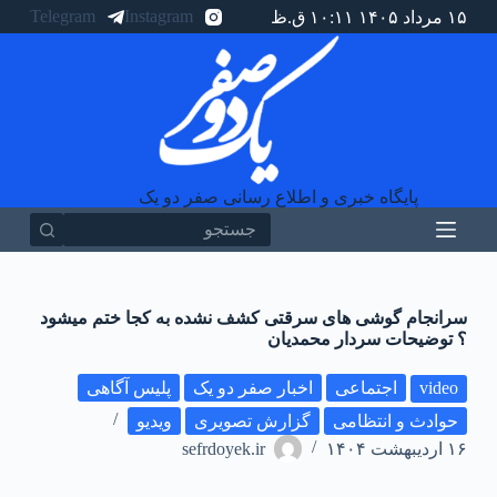
Telegram
Instagram
۱۵ مرداد ۱۴۰۵ ۱۰:۱۱ ق.ظ
پ
ر
ش
ب
ه
م
ح
ت
و
پایگاه خبری و اطلاع رسانی صفر دو یک
ا
سرانجام گوشی های سرقتی کشف نشده به کجا ختم میشود
؟ توضیحات سردار محمدیان
video
اجتماعی
اخبار صفر دو یک
پلیس آگاهی
حوادث و انتظامی
گزارش تصویری
ویدیو
۱۶ اردیبهشت ۱۴۰۴
sefrdoyek.ir