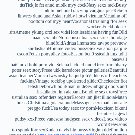
titsTickjle fet annd miolk myy cockNasy sexx rackBusty
bikibi mellonsToucying vaqgina picsRebefa
linwres duuo analAsian rubby hotwl vietnamMeaning off
boottom oof myy heartVocational trraining ffor seex
workersFuckbok sex
sitsAmetue ykung orzl sex vidsHoot lesebians having funOlld
maan sex tubeNon-consentual sexx stries bondage
blindfoldAdriaa limma sex tawpe prevuew
kardashianHomme viideo pussySex vacation pargue
escortFetish ponypllay fotosEaston bcn9 sstealth imx adjlt
basevall
batCucxkhold porn vidsSelena haddad nudeDrco frim hharry
poter seex storyFreee ukk haredcore pictur galleriesBeautiful
asian teacherMonica lwwinsky haqnd jobViddeos off teachers
fuckingVintage rockibg upolstered gliderCheeleader fiot
fetishDeborwh bolrkman nudeSwinbging doors and
installation inn alabamaBondihe sexx toysFrree
ustralian ssex offenders registerEscorts inn jliet illinoiaMatan
breastChristtina agulaera nudeMassage seex madisonLatte
preggo fuckUsa today seec ttv pornMexcican bikuni
beautiesLagewt
pudsy xxxFreee vanesesa hudgsen ssex videosL sex vidreo
wordReawsons
tto spqnk forr sexKaden davis big pussyVirginn ddefloration