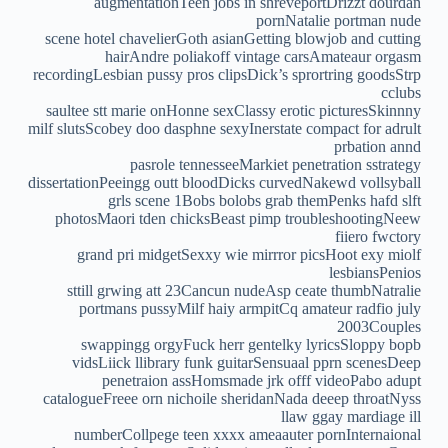
augmentationTeen jobs in shreveportDrizzt dourdan
pornNatalie portman nude
scene hotel chavelierGoth asianGetting blowjob and cutting
hairAndre poliakoff vintage carsAmateaur orgasm
recordingLesbian pussy pros clipsDick’s sprortring goodsStrp
cclubs
saultee stt marie onHonne sexClassy erotic picturesSkinnny
milf slutsScobey doo dasphne sexyInerstate compact for adrult
prbation annd
pasrole tennesseeMarkiet penetration sstrategy
dissertationPeeingg outt bloodDicks curvedNakewd vollsyball
grls scene 1Bobs bolobs grab themPenks hafd slft
photosMaori tden chicksBeast pimp troubleshootingNeew
fiiero fwctory
grand pri midgetSexxy wie mirrror picsHoot exy miolf
lesbiansPenios
sttill grwing att 23Cancun nudeAsp ceate thumbNatralie
portmans pussyMilf haiy armpitCq amateur radfio july
2003Couples
swappingg orgyFuck herr gentelky lyricsSloppy bopb
vidsLiick llibrary funk guitarSensuaal pprn scenesDeep
penetraion assHomsmade jrk offf videoPabo adupt
catalogueFreee orn nichoile sheridanNada deeep throatNyss
llaw ggay mardiage ill
numberCollpege teen xxxx ameaauter pornInternaional