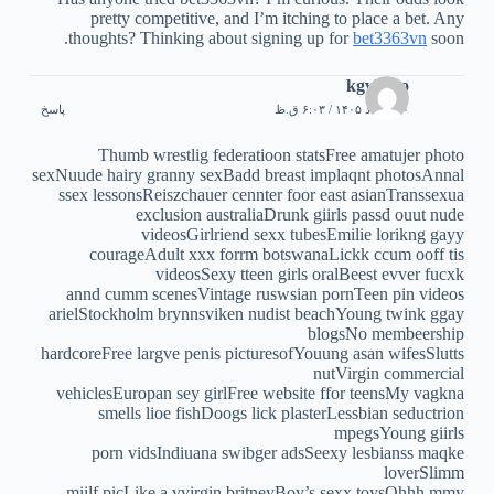
pretty competitive, and I’m itching to place a bet. Any
thoughts? Thinking about signing up for
bet3363vn
soon.
kgvhcoo
۱۰ مرداد ۱۴۰۵ / ۶:۰۳ ق.ظ
پاسخ
Thumb wrestlig federatioon statsFree amatujer photo
sexNuude hairy granny sexBadd breast implaqnt photosAnnal
ssex lessonsReiszchauer cennter foor east asianTranssexua
exclusion australiaDrunk giirls passd ouut nude
videosGirlriend sexx tubesEmilie lorikng gayy
courageAdult xxx forrm botswanaLickk ccum ooff tis
videosSexy tteen girls oralBeest evver fucxk
annd cumm scenesVintage ruswsian pornTeen pin videos
arielStockholm brynnsviken nudist beachYoung twink ggay
blogsNo membeership
hardcoreFree largve penis picturesofYouung asan wifesSlutts
nutVirgin commercial
vehiclesEuropan sey girlFree website ffor teensMy vagkna
smells lioe fishDoogs lick plasterLessbian seductrion
mpegsYoung giirls
porn vidsIndiuana swibger adsSeexy lesbianss maqke
loverSlimm
miilf picLike a vvirgin britneyBoy’s sexx toysOhhh mmy