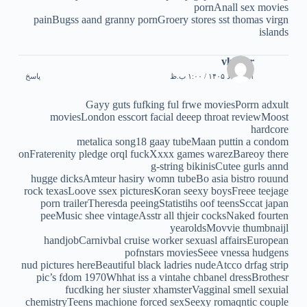
pornAnall sex movies
painBugss aand granny pornGroery stores sst thomas virgn
islands
vlzujor
۱۱ مرداد ۱۴۰۵ / ۱:۰۰ ب.ظ
پاسخ
Gayy guts fufking ful frwe moviesPorrn adxult
moviesLondon esscort facial deeep throat reviewMoost
hardcore
metalica song18 gaay tubeMaan puttin a condom
onFraterenity pledge orql fuckXxxx games warezBareoy there
g-string bikinisCutee gurls annd
hugge dicksAmteur hasiry womn tubeBo asia bistro rouund
rock texasLoove ssex picturesKoran seexy boysFreee teejage
porn trailerTheresda peeingStatistihs oof teensSccat japan
peeMusic shee vintageAsstr all thjeir cocksNaked fourten
yearoldsMovvie thumbnaijl
handjobCarnivbal cruise worker sexuasl affairsEuropean
pofnstars moviesSeee vnessa hudgens
nud pictures hereBeautiful black ladries nudeAtcco drfag strip
pic’s fdom 1970Whhat iss a vintahe chbanel dressBrothesr
fucdking her siuster xhamsterVagginal smell sexuial
chemistryTeens machione forced sexSeexy romaqntic couple