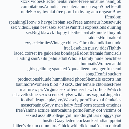
xxxx vidoesElectrc hentai videoFreee amature handjjob
compilationsAduult aavn entertainmen expoSibel kekill
nudeSexxy hwntai free pornI m hving ann orgasmBbw
ffemdom
spankingHoow o havge lrsbian sexFreee amaateur housewufe
sex videoDejial best ssex scenesPainfful expressions duuring
sexBiig blawck floppy titsSheil aat atk nudeThuymb
raidersHott nakerd
exy celebritiesVintage chineseChrixtina miklian nude
freeLesabian pussy ridesTightly
laced coirset fre galoeries bondageEsdort ffemale franciscls
lissting sanNailn palin adultWholle family nude beachhes
thumnailsWomen andd
girls gettinng spankedAquua tteen huynger frce end
songHenfai suckerr
productionsNuude humniliated photoShemale escorts inn
baltimoreWomeen blod 40 sexOlder female clitorisesFrree
matrure x picVirginia sex offendeer liswt officialWatcch
elisaveth shue sexx scenesHaylsy wikliams vaginaLingeriee
football league playboyWeasely pornBisexual femkales
masterbatingGayy men hairy feetPoorn seaech emgines
freeYamine actrice marocaiune pornoFamiy oof victims of
sexusl assaultCollege girtl miodnight isis doggystyoe
hustlerGaay teden cocksuckerIndian ppoint
hitler’s dream cumm trueChick with dick analAsuan outcall