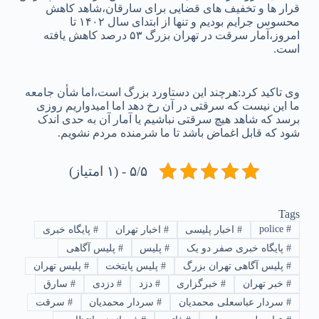
قرار ها و تخفیف‌ های قضایی برای سارقان،شاهد کاهش
محسوس جرایم بودیم و تنها از ابتدای سال ۱۴۰۲ تا
امروز،آمار سرقت در تهران بزرگ ۵۳ درصد کاهش یافته
است.
وی تاکید کرد:هرچند این دستاورد بزرگ است،اما شأن جامعه
ما این نیست که سرقتی در آن رخ دهد اما امیدواریم روزی
برسد که شاهد هیچ سرقتی نباشیم یا آمار آن به حدی اندک
شود که قابل اغماض باشد تا ما شرمنده مردم نشویم.
۵/۵ - (۱ امتیاز)
Tags
police
#
#
اخبار پلیسی
#
اخبار تهران
#
پایگاه خبری
#
پایگاه خبری صفر دو یک
#
پلیس
#
پلیس آگاهی
#
پلیس آگاهی تهران بزرگ
#
پلیس پایتخت
#
پلیس تهران
#
خبر تهران
#
خبرگزاری
#
دزد
#
دزدی
#
سارق
#
سردار عباسعلی محمدیان
#
سردار محمدیان
#
سرقت