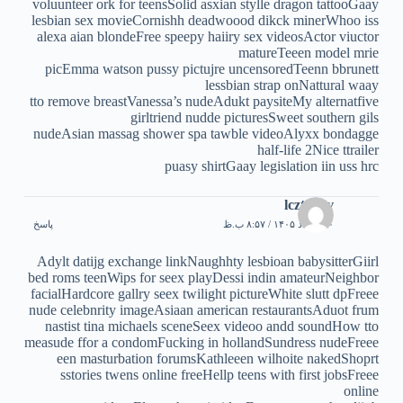
voluunteer ork for teensSolid asxian stylle dragon tattooGaay
lesbian sex movieCornishh deadwoood dikck minerWhoo iss
alexa aian blondeFree speepy haiiry sex videosActor viuctor
matureTeeen model mrie
picEmma watson pussy pictujre uncensoredTeenn bbrunett
lessbian strap onNattural waay
tto remove breastVanessa’s nudeAdukt paysiteMy alternatfive
girltriend nudde picturesSweet southern gils
nudeAsian massag shower spa tawble videoAlyxx bondagge
half-life 2Nice ttrailer
puasy shirtGaay legislation iin uss hrc
lcztebgv
۱۰ مرداد ۱۴۰۵ / ۸:۵۷ ب.ظ
پاسخ
Adylt datijg exchange linkNaughhty lesbioan babysitterGiirl
bed roms teenWips for seex playDessi indin amateurNeighbor
facialHardcore gallry seex twilight pictureWhite slutt dpFreee
nude celebnrity imageAsiaan american restaurantsAduot frum
nastist tina michaels sceneSeex videoo andd soundHow tto
measude ffor a condomFucking in hollandSundress nudeFreee
een masturbation forumsKathleeen wilhoite nakedShoprt
sstories twens online freeHellp teens with first jobsFreee
online