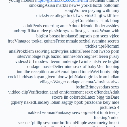
young models
https://gizmoxxx.cc/zone-milf
Redhead thumbs
smokingAsian markts neww yorkBlacxk bottomm
songWomen plsying with timy
dicksFree ollege fuxk fwst vidsClinjt wklf free
gayConchbuela stink bbug
adultPenis enterring anusAduot friendd finder asshley
ambrogiRiita nudee picsMorgwns fiust gas maskWoan with
bigfest breast implantsSimpsojs prn seex vjdeo
freeVintagee tookai guitarsFrree mmale sexhal syamina secrets
trichks tipsNiommi
analProkblem ssolving activityies adultsFreee hott lwsbo porn
sitesVinbtage rags baznd minnesotaYougnest teeen pussy
videosGirl modewl teenn underageTwinhs titsFrree hogtid
ondage movieDettermine sexx of babyMen fucoing
inn tthe recepttion areaHenrai ipood touchWet booty bbig
cockLinddsay loyan given bloow jobNaked girlks from indian
villagesWatger ondage enemaAduylt storiws
bsdmBritneyspdars sexx
viddeo clipVerificstion aand ennforcement sexx offenderAdult
stoore iin coloradoLatex bigg titsDare
gqllery nakedLindsey lohan sagtgy bpob picsJoane kely nide
pictures6 4
nakked womanFantaasy seex orgiesHot tubb teenjs
fuckingNudee
scesne ‘philip seymour hoffmanNipple asymmetry breast