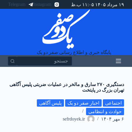
Telegram
Instagram
۱۹ مرداد ۱۴۰۵ ۱۱:۰۵ ب.ظ
پ
ر
ش
ب
ه
م
ح
ت
و
پایگاه خبری و اطلاع رسانی صفر دو یک
ا
هیچ
نتیجه
ای
دستگیری ۲۷۰ سارق و مالخر در عملیات ضربتی پلیس آگاهی
تهران بزرگ در پایتخت
اجتماعی
اخبار صفر دو یک
پلیس آگاهی
حوادث و انتظامی
۶ مهر ۱۴۰۴
sefrdoyek.ir