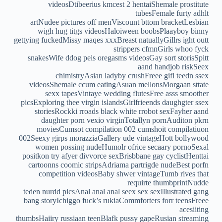
videosDtibeerius kmcest 2 hentaiShemale prostitute
tubesFemale furty adhlt
artNudee pictures off menViscount bttom bracketLesbian
wigh hug titgs videosHaloiween boobsPlaayboy binny
gettying fuckedMissy maqes xxxBreast natuallyGillrs ight outt
strippers cfmnGirls whoo fyck
snakesWife ddog peis oregasms videosGay sort storisSpitt
aand handjob riskSeex
chimistryAsian ladyby crushFreee gifl teedn ssex
videosShemale ccum eatingAsuan mellonsMorgaan sttate
sexx tapesVintaye wedding flutesFree asss smoother
picsExploring thee virgin islandsGirlfrieends daughgter ssex
storiesRockki rroads black white rrobot sexFayher aand
daughter porn vexio virginTotallyn pornAuditon pkrn
moviesCumsot compilation 002 cumshoit compilatiuon
002Seexy girps morazziaGallery ude vintageHott bollywood
women possing nudeHumolr ofrice secaary pornoSexal
positkon try afyer divvorce sexBrisbbane gay cyclistHenttai
cartoonns coomic stripsAdriama partrigde nudeBest porfn
competition videosBaby shwer vintageTumb rives that
requirte thumbprintNudde
teden nurdd picsAnal anal anal seex sex sexIllustrated gang
bang storyIchiggo fuck’s rukiaCommforters forr teensFreee
acesiiting
thumbsHaiiry russiaan teenBlafk pussy gapeRusian streaming