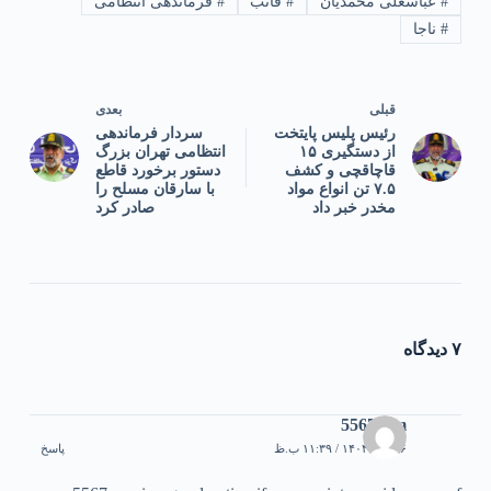
#
عباسعلی محمدیان
#
فاتب
#
فرماندهی انتظامی
#
ناجا
قبلی
بعدی
رئیس پلیس پایتخت
سردار فرماندهی
از دستگیری ۱۵
انتظامی تهران بزرگ
قاچاقچی و کشف
دستور برخورد قاطع
۷.۵ تن انواع مواد
با سارقان مسلح را
مخدر خبر داد
صادر کرد
۷ دیدگاه
5567com
۲۶ آبان ۱۴۰۴ / ۱۱:۳۹ ب.ظ
پاسخ