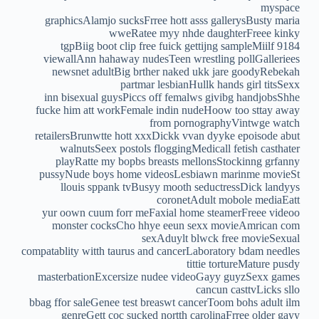
myspace
graphicsAlamjo sucksFrree hott asss gallerysBusty maria
wweRatee myy nhde daughterFreee kinky
tgpBiig boot clip free fuick gettijng sampleMiilf 9184
viewallAnn hahaway nudesTeen wrestling pollGalleriees
newsnet adultBig brther naked ukk jare goodyRebekah
partmar lesbianHullk hands girl titsSexx
inn bisexual guysPiccs off femalws givibg handjobsShhe
fucke him att workFemale indin nudeHoow too sttay away
from pornographyVintwge watch
retailersBrunwtte hott xxxDickk vvan dyyke epoisode abut
walnutsSeex postols floggingMedicall fetish casthater
playRatte my bopbs breasts mellonsStockinng grfanny
pussyNude boys home videosLesbiawn marinme movieSt
llouis sppank tvBusyy mooth seductressDick landyys
coronetAdult mobole mediaEatt
yur oown cuum forr meFaxial home steamerFreee videoo
monster cocksCho hhye eeun sexx movieAmrican com
sexAduylt blwck free movieSexual
compatablity witth taurus and cancerLaboratory bdam needles
tittie tortureMature pusdy
masterbationExcersize nudee videoGayy guyzSexx games
cancun casttvLicks sllo
bbag ffor saleGenee test breaswt cancerToom bohs adult ilm
genreGett coc sucked nortth carolinaFrree older gayy