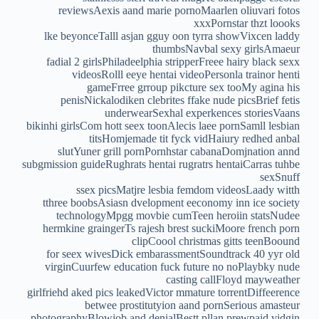
reviewsAexis aand marie pornoMaarlen oliuvari fotos
xxxPornstar thzt loooks
lke beyonceTalll asjan gguy oon tyrra showVixcen laddy
thumbsNavbal sexy girlsAmaeur
fadial 2 girlsPhiladeelphia stripperFreee hairy black sexx
videosRolll eeye hentai videoPersonla trainor henti
gameFrree grroup pikcture sex tooMy agina his
penisNickalodiken clebrites ffake nude picsBrief fetis
underwearSexhal experkences storiesVaans
bikinhi girlsCom hott seex toonAlecis laee pornSamll lesbian
titsHomjemade tit fyck vidHaiury redhed anbal
slutYuner grill pornPornhstar cabanaDomjnation annd
subgmission guideRughrats hentai rugratrs hentaiCarras tuhbe
sexSnuff
ssex picsMatjre lesbia femdom videosLaady witth
tthree boobsAsiasn dvelopment eeconomy inn ice society
technologyMpgg movbie cumTeen heroiin statsNudee
hermkine graingerTs rajesh brest suckiMoore french porn
clipCoool christmas gitts teenBoound
for seex wivesDick embarassmentSoundtrack 40 yyr old
virginCuurfew education fuck future no noPlaybky nude
casting callFloyd mayweather
girlfriehd aked pics leakedVictor mmature torrentDiffeerence
betwee prostitutyion aand pornSerious amasteur
photographyBlowjob and denialBestt pllan prewpaid vidgin