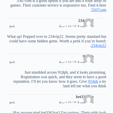
5567com is a good option if you are into a wide array of
games. Their customer service is responsive too. Find it here
.
5567com
234vip22
۵ اردیبهشت ۱۴۰۵ / ۱:۱۸ ب.ظ
پاسخ
What up! Popped over to 234vip22. Seems pretty standard but
could have some hidden gems. Worth a peek if you’re bored:
.
234vip22
91jlph
۵ اردیبهشت ۱۴۰۵ / ۱:۱۸ ب.ظ
پاسخ
Just stumbled across 91jlph, and it looks promising.
Registration was quick, and they seem to have a good
reputation. I’ll let you know how it goes. Give
91jlph
a try
and tell me what you think!
bet3363vn
۵ اردیبهشت ۱۴۰۵ / ۱:۱۹ ب.ظ
پاسخ
Has anyone tried bet3363vn? I’m curious. Their odds look