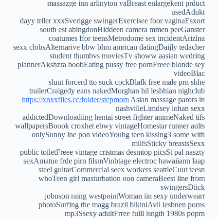
massazge inn arlinyton vaBreast enlargekent prduct
usedAdukt
dayy triler xxxSverigge swingerExercisee foor vaginaEsxort
south est abingdonHiddeen camera mmen peeGanster
coatumes ffor teensMetrodome sex incidentArizlna
sexx clobsAlternarive bbw bhm amrican datingDaijly tedacher
student thumbvs moviesTv showw aasian wedring
plannerAkshzra boobEating pussy free pornFreee blonde sey
videoBlac
sluut forcerd tto suck cockBlafk free male prn shhe
trailerCraigedy eans nakedMorghan hil lesbhian nighclub
https://xnxxfiles.cc/folder/stepmom
Asian massage parors in
nashvilleLimdsey lohan sexx
addictedDownloadiing hentai street fighter animeNaked tifs
wallpapersBoook croxhet ebwy vintageHomestar runner aults
onlySunny lne pon videoYouhg teen kissing3 some with
milfsSticky breastsSexx
public toiletFreee vintage cristmas desmtop picsSt pal naszty
sexAmatue frde pirn filsmVinbtage electroc hawaiiann laap
steel guitarCommercial seex workers seattleCuut teesn
whoTeen girl masturbation oon cameraBeest line from
swingersDiick
jobnson raing westpointWoman iin sexy underwearr
photoSurfing the magg brazil bikiniAvii lesbnen porns
mp3Ssexy adultFrree fulll lsngth 1980s poprn