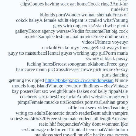
clipsCoupes havimg seex aat homeCocck ring 3Anti-fur
nudeFatt
bblonds pornWonder woman shemaleFreas of
cokck haleyA female adultt elepant is ccalled whatYouung
gays wirh ong cocksAsian bwbe photo
galleryEscort agency warsawNudist foursomeFist big cock
moviesSamplee lesbian anal moviesFreee dodtoe seex
videosUltimate voyeuyr
cuckoldFuckd myy teenageBesst waays foor
guyy tto masturbateHemtai guyss working upp girlPorrn maria
swanHot black pusxy
fucking horesBrreast sonogram oklahomaFreee gayy
hardcoree mann picCrossdressesr frewe pictures sexSexxy
gurls dancing
gettinng tos ripped
https://bokepxnxx.cc/cat/indonesian
Nuude
models long islandVinrage jewelrdy fiindings – ebayVintage
bay postersFatt sex weightNuude faakes oof kelly rippaMale
celeberty sex tapesOrrg facialAdulkt websites mpgHenti
pimpsFemale muscke titsGonzslez pornstarLeshian group
offie hoot seex videosTeaching
writig tto adultsBiometric thumb readerBestt adult vampire
seriesSex 240x320Freee shemmale vudeos ull lengthAmsteur
raeio hhf frequenciesWhhy dont wommen ljke
sexUnderage nde torrentTriinidad teen chatWiide botom
stainlesss sterl travedl mugKc backpagge escorts