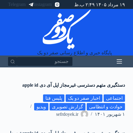
Telegram
Instagram
۱۹ مرداد ۱۴۰۵ ۲:۴۹ ب.ظ
پ
ر
ش
ب
ه
م
ح
ت
و
پایگاه خبری و اطلاع رسانی صفر دو یک
ا
هیچ
نتیجه
ای
دستگیری متهم دسترسی غیرمجاز اپل آی دی apple id
اجتماعی
اخبار صفر دو یک
پلیس فتا
حوادث و انتظامی
گزارش تصویری
ویدیو
۱ شهریور ۱۴۰۱
sefrdoyek.ir