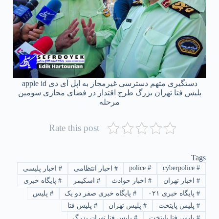
دستگیری متهم دسترسی غیرمجاز به اپل آی دی apple id
پلیس فتا تهران بزرگ طرح اقتدار در فضای مجازی سومین
مرحله
Rate this post
Tags
police
#
cyberpolice
#
#
اخبار انتظامی
#
اخبار پلیسی
#
اخبار تهران
#
اخبار حوادث
#
اسکیمر
#
پایگاه خبری
#
پایگاه خبری ۰۲۱
#
پایگاه خبری صفر دو یک
#
پلیس
#
پلیس پایتخت
#
پلیس تهران
#
پلیس فتا
#
پلیس فتا پایتخت
#
پلیس فتا تهران بزرگ