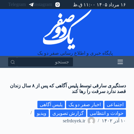
Telegram
Instagram
۱۶ مرداد ۱۴۰۵ ۱۱:۰۰ ق.ظ
پ
ر
ش
ب
ه
م
ح
ت
و
پایگاه خبری و اطلاع رسانی صفر دو یک
ا
دستگیری سارقی توسط پلیس آگاهی که پس از ۸ سال زندان
قصد ندارد سرقت را رها کند
اجتماعی
اخبار صفر دو یک
پلیس آگاهی
حوادث و انتظامی
گزارش تصویری
ویدیو
۱۰ آذر ۱۴۰۲
sefrdoyek.ir