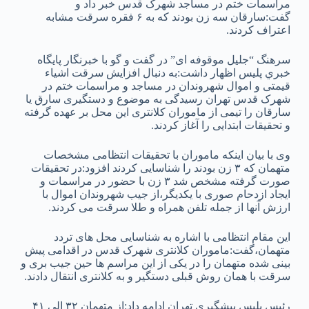
مراسمات ختم در مساجد شهرک قدس خبر داد و
گفت:سارقان سه زن بودند که به ۶ فقره سرقت مشابه
اعتراف کردند.
سرهنگ “جلیل موقوفه ای” در گفت و گو با خبرنگار پايگاه
خبري پليس اظهار داشت:به دنبال افزایش سرقت اشیاء
قیمتی و اموال شهروندان در مساجد و مراسمات ختم در
شهرک قدس تهران رسیدگی به موضوع و دستگیری سارق یا
سارقان را تیمی از ماموران کلانتری این محل بر عهده گرفته
و تحقیقات ابتدایی را آغاز کردند.
وی با بیان اینکه ماموران با تحقیقات انتظامی مشخصات
متهمان که ۳ زن بودند را شناسایی کردند افزود:در تحقیقات
صورت گرفته مشخص شد ۳ زن با حضور در مراسمات و
ایجاد ازدحام صوری با یکدیگر،از جیب شهروندان اموال با
ارزش آنها از جمله تلفن همراه و طلا سرقت می کردند.
این مقام انتظامی با اشاره به شناسایی محل های تردد
متهمان،گفت:ماموران کلانتری شهرک قدس در اقدامی پیش
بینی شده متهمان را در یکی از این مراسم ها حین جیب بری و
سرقت با همان روش قبلی دستگیر و به کلانتری انتقال دادند.
رئیس پلیس پیشگیری تهران ادامه داد:از متهمان ۳۲ الی ۴۱