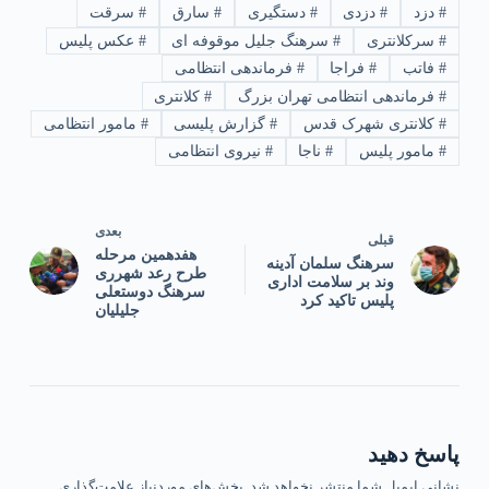
#
دزد
#
دزدی
#
دستگیری
#
سارق
#
سرقت
#
سرکلانتری
#
سرهنگ جلیل موقوفه ای
#
عکس پلیس
#
فاتب
#
فراجا
#
فرماندهی انتظامی
#
فرماندهی انتظامی تهران بزرگ
#
کلانتری
#
کلانتری شهرک قدس
#
گزارش پلیسی
#
مامور انتظامی
#
مامور پلیس
#
ناجا
#
نیروی انتظامی
بعدی
قبلی
هفدهمین مرحله
سرهنگ سلمان آدینه
طرح رعد شهرری
وند بر سلامت اداری
سرهنگ دوستعلی
پلیس تاکید کرد
جلیلیان
پاسخ دهید
نشانی ایمیل شما منتشر نخواهد شد.
بخش‌های موردنیاز علامت‌گذاری