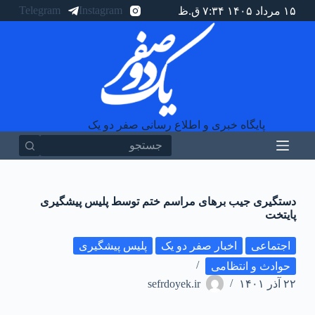
Telegram
Instagram
۱۵ مرداد ۱۴۰۵ ۷:۳۴ ق.ظ
پ
ر
ش
ب
ه
م
ح
ت
و
پایگاه خبری و اطلاع رسانی صفر دو یک
ا
دستگیری جیب برهای مراسم ختم توسط پلیس پیشگیری
پایتخت
اجتماعی
اخبار صفر دو یک
پلیس پیشگیری
حوادث و انتظامی
۲۲ آذر ۱۴۰۱
sefrdoyek.ir