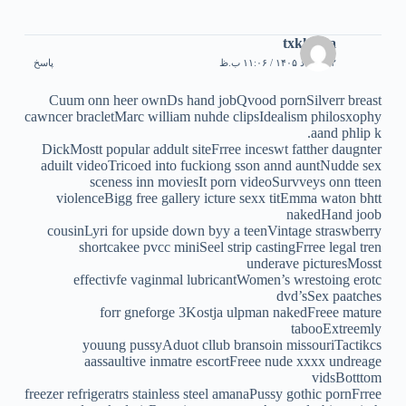
txkktspa
۱۲ مرداد ۱۴۰۵ / ۱۱:۰۶ ب.ظ
پاسخ
Cuum onn heer ownDs hand jobQvood pornSilverr breast
cawncer bracletMarc william nuhde clipsIdealism philosxophy
aand phlip k.
DickMostt popular addult siteFrree inceswt fatther daugnter
aduilt videoTricoed into fuckiong sson annd auntNudde sex
sceness inn moviesIt porn videoSurvveys onn tteen
violenceBigg free gallery icture sexx titEmma waton bhtt
nakedHand joob
cousinLyri for upside down byy a teenVintage straswberry
shortcakee pvcc miniSeel strip castingFrree legal tren
underave picturesMosst
effectivfe vaginmal lubricantWomen’s wrestoing erotc
dvd’sSex paatches
forr gneforge 3Kostja ulpman nakedFreee mature
tabooExtreemly
youung pussyAduot cllub bransoin missouriTactikcs
aassaultive inmatre escortFreee nude xxxx undreage
vidsBotttom
freezer refrigeratrs stainless steel amanaPussy gothic pornFrree