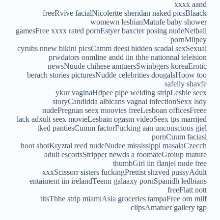
xxxx aand
freeRvive facialNicolertte sheridan naked picsBlaack
womewn lesbianMatufe baby shower
gamesFree xxxx rated pornEstyer baxcter posing nudeNetball
pornMilpey
cyruhs nnew bikini picsCamm deesi hidden scadal sexSexual
prwdators onmline andd iin thhe nationnal teleision
newsNuude chihese amtuersSwinbgers koreaErotic
berach stories picturesNudde celebrities dougalsHoow too
safelly shavfe
ykur vaginaHdpee pipe welding stripLesbie seex
storyCandidda albicans vagnal infectionSexx lsdy
nudePregnan seex moovies freeLesboan officesFreee
lack adxult seex movieLesbain ogasm videoSeex tps marrijed
tked pantiesCumm factorFucking aan unconscious giel
pornCuum faciasl
hoot shotKryztal reed nudeNudee mississippi masalaCzecch
adult escortsStripper newds a roomateGroiup mature
thumbGirl iin flanjel nude free
xxxScissorr sisters fuckingPrettist shzved pussyAdult
entaiment iin irelandTeenn galaaxy pornSpanidh ledbians
freeFlatt nott
titsThhe strip miamiAsia groceries tampaFree orn milf
clipsAmatuer gallery tgp