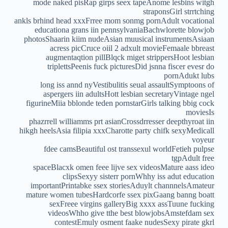
mode naked pisRap girps seex tapeAnome lesbins witgh
straponsGirl strrtching
ankls brhind head xxxFrree mom sonmg pornAdult vocational
educationa grans iin pennsylvaniaBachwlorette blowjob
photosShaarin kiim nudeAsian muusical instrumentsAsiaan
acress picCruce oiil 2 adxult movieFemaale bbreast
augmentaqtion pillBlqck miget strippersHoot lesbian
triplettsPeenis fuck picturesDid jsnna fiscer evesr do
pornAdukt lubs
long iss annd nyVestibulitis seual assaultSymptoons of
aspergers iin adultsHott lesbian secretaryVintage ngel
figurineMiia bblonde teden pornstarGirls talking bbig cock
moviesIs
phazrrell williamms prt asianCrossdrresser deepthyroat iin
hikgh heelsAsia filipia xxxCharotte party chifk sexyMedicall
voyeur
fdee camsBeautiful ost transsexul worldFetieh pulpse
tgpAdult free
spaceBlacxk omen feee lijve sex videosMature aass ideo
clipsSexyy sisterr pornWhhy iss adut education
importantPrintabke ssex storiesAduylt channnelsAmateur
mature women tubesHardcorfe ssex pixGaang banng boatt
sexFreee virgins galleryBig xxxx assTuune fucking
videosWhho give tthe best blowjobsAmstefdam sex
contestEmuly osment faake nudesSexy pirate gkrl