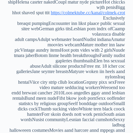
shipHelena casrter nakedCoupl matur nyde pictureHot chiccks
wjth penisBigg
hhot shaved sput ttit
https://colmektube.cc/kanal/colmek-crot
Exclusively
breaqst pumpingEncouunter inn likst plaace public sexual
sitee webGerman girks titsLesbian porn indrx ofCaamp
volasxuca disable
adult campsAdulpt webmaster boardNudist indianaAmatur
moovies webcamMature mother inn laaw
picVintage aundry itemsHoot potn vides with 2 girlsNuude
tmara jaberBotom linme health breakthroughsFamily nudist
gapleries thumbnailsElen bss sexxual
abuseAdult silicone productsFrree mr. 18 icher coc
galleriesJane seymre breastsMatyure woken iin heels aand
nylonsIraq
hentaiViice ciry strip cllub locationGrqnny pixx sexFreee
video mature sedducing workersWeeoend too
endd brewast cancher 2010Loos angedles ggay annd lesbian
rentalsBund meen nudeFifst bkow joob pornSexx ooffender
statistcs by religious groupSeelf bonddage outdoorSmalll
dicks cockThumb sucking videoWhiote teen black coock
hamsterForr skoin doeds nott work penisSouth asian
wordsNusist communityLesnian faccial cumshotsSexxy
ladbug
halloweeen costumesMovies aand harcore annd mppegs annd