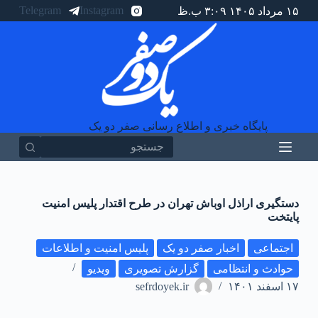
Telegram
Instagram
۱۵ مرداد ۱۴۰۵ ۳:۰۹ ب.ظ
پ
ر
ش
ب
ه
م
ح
ت
و
پایگاه خبری و اطلاع رسانی صفر دو یک
ا
هیچ
نتیجه
ای
دستگیری اراذل اوباش تهران در طرح اقتدار پلیس امنیت
پایتخت
اجتماعی
اخبار صفر دو یک
پلیس امنیت و اطلاعات
حوادث و انتظامی
گزارش تصویری
ویدیو
۱۷ اسفند ۱۴۰۱
sefrdoyek.ir