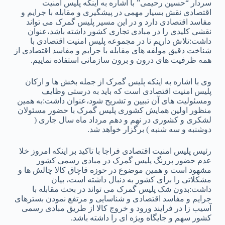
سردار “حسین رحیمی” با اشاره به اینکه پلیس امنیت
اقتصادی نقش بسیار مهمی در پیشگیری و مقابله با جرایم و
مفاسد اقتصادی دارد و در این مسیر پلیس گمرک می تواند
نقشی کلیدی را در مبادی تجاری کشور داشته باشد،عنوان
داشت:تلاش داریم تا در مجموعه پلیس امنیت اقتصادی با
شناخت دقیق مولفه های مقابله با جرایم و مفاسد اقتصادی از
همه ظرفیت های درون و برون سازمانی استفاده نماییم.
وی با اشاره به اینکه پلیس گمرک از جمله بخش ها و ارکان
پلیس امنیت اقتصادی است که باید به درستی وظایف
ومسئولیت های آن تبیین و تشریح شود،عنوان داشت:به همین
منظور اولین همایش کشوری پلیس گمرک با حضور مسئولان
لشکری و کشوری در نهم و دهم مرداد ماه سال جاری (
دوشنبه و سه شنبه ) برگزار خواهد شد.
رئیس پلیس امنیت اقتصادی فراجا با تاکید بر اینکه امروز خلا
عدم حضور پررنگ پلیس گمرک در مبادی رسمی کشور
مشهود است و همین موضوع در حوزه قاچاق کالا چالش ها و
مشکلاتی را برای کشور به دنبال داشته است، بیان
داشت:بدون شک پلیس گمرک می تواند در بحث مقابله با
جرایم و مفاسد اقتصادی و شناسایی و مرتفع نمودن بسترهای
آسیب زا در فرایند ورود و خروج کالا از طریق مبادی رسمی
کشور سهم و جایگاه ویژه ای را داشته باشد.