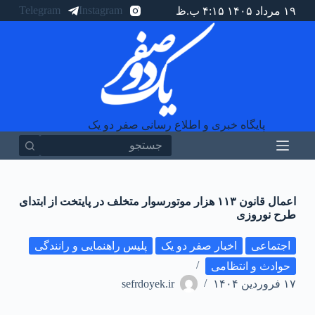
Telegram
Instagram
۱۹ مرداد ۱۴۰۵ ۴:۱۵ ب.ظ
پ
ر
ش
ب
ه
م
ح
ت
و
پایگاه خبری و اطلاع رسانی صفر دو یک
ا
هیچ
نتیجه
ای
اعمال قانون ۱۱۳ هزار موتورسوار متخلف در پایتخت از ابتدای
طرح نوروزی
اجتماعی
اخبار صفر دو یک
پلیس راهنمایی و رانندگی
حوادث و انتظامی
۱۷ فروردین ۱۴۰۴
sefrdoyek.ir