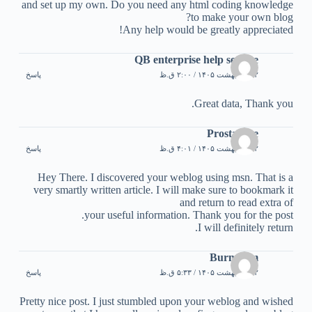
and set up my own. Do you need any html coding knowledge
to make your own blog?
Any help would be greatly appreciated!
QB enterprise help service
۲۲ اردیبهشت ۱۴۰۵ / ۲:۰۰ ق.ظ
پاسخ
Great data, Thank you.
ProstaVive
۲۲ اردیبهشت ۱۴۰۵ / ۴:۰۱ ق.ظ
پاسخ
Hey There. I discovered your weblog using msn. That is a
very smartly written article. I will make sure to bookmark it
and return to read extra of
your useful information. Thank you for the post.
I will definitely return.
Burn Slim
۲۲ اردیبهشت ۱۴۰۵ / ۵:۳۳ ق.ظ
پاسخ
Pretty nice post. I just stumbled upon your weblog and wished