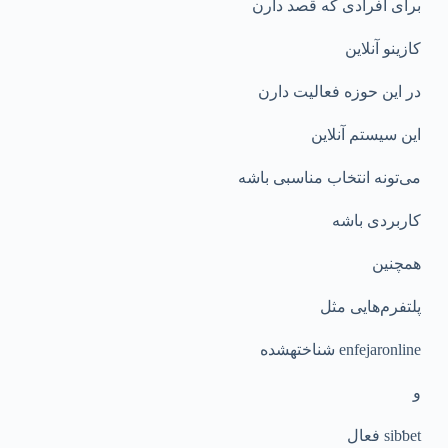
برای افرادی که قصد دارن
کازینو آنلاین
در این حوزه فعالیت دارن
این سیستم آنلاین
می‌تونه انتخاب مناسبی باشه
کاربردی باشه
همچنین
پلتفرم‌هایی مثل
enfejaronline شناختهشده
و
ѕibƅet فعال