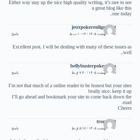
Either way stay up the nice high quality writing, it’s rare to see
a great blog like this
one today..
jeuxpokerenligne.net
۱۸ اردیبهشت ۱۴۰۵ / ۱۰:۱۴ ب.ظ
پاسخ
Excellent post. I will be dealing with many of these issues as
well..
bellybusterpoker.com
۱۹ اردیبهشت ۱۴۰۵ / ۷:۴۰ ق.ظ
پاسخ
I’m not that much of a online reader to be honest but your sites
really nice, keep it up!
I’ll go ahead and bookmark your site to come back down the
road.
Cheers
tron usdt
۲۰ اردیبهشت ۱۴۰۵ / ۵:۱۷ ق.ظ
پاسخ