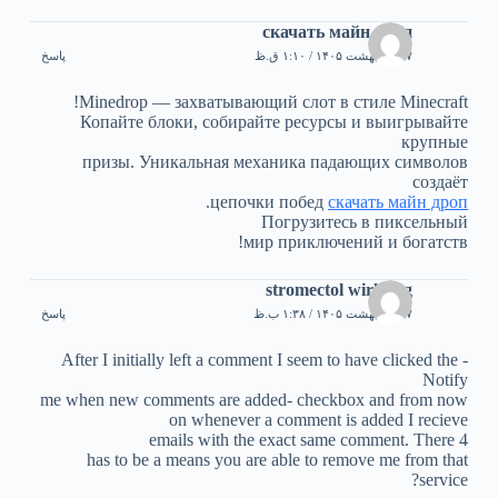
скачать майн дроп
۱۷ اردیبهشت ۱۴۰۵ / ۱:۱۰ ق.ظ
پاسخ
Minedrop — захватывающий слот в стиле Minecraft!
Копайте блоки, собирайте ресурсы и выигрывайте
крупные
призы. Уникальная механика падающих символов
создаёт
.
цепочки побед
скачать майн дроп
Погрузитесь в пиксельный
мир приключений и богатств!
stromectol wirkung
۱۷ اردیبهشت ۱۴۰۵ / ۱:۳۸ ب.ظ
پاسخ
After I initially left a comment I seem to have clicked the -
Notify
me when new comments are added- checkbox and from now
on whenever a comment is added I recieve
4 emails with the exact same comment. There
has to be a means you are able to remove me from that
service?