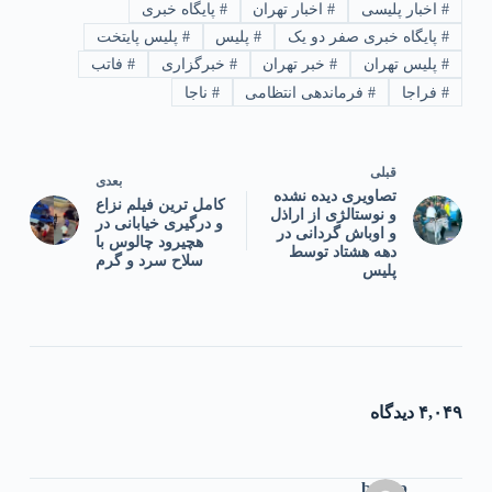
#
اخبار پلیسی
#
اخبار تهران
#
پایگاه خبری
#
پایگاه خبری صفر دو یک
#
پلیس
#
پلیس پایتخت
#
پلیس تهران
#
خبر تهران
#
خبرگزاری
#
فاتب
#
فراجا
#
فرماندهی انتظامی
#
ناجا
قبلی
بعدی
تصاویری دیده نشده
کامل ترین فیلم نزاع
و نوستالژی از اراذل
و درگیری خیابانی در
و اوباش گردانی در
هچیرود چالوس با
دهه هشتاد توسط
سلاح سرد و گرم
پلیس
۴,۰۴۹ دیدگاه
bokep