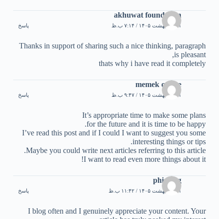
akhuwat foundation
۲۱ اردیبهشت ۱۴۰۵ / ۷:۱۴ ب.ظ
پاسخ
Thanks in support of sharing such a nice thinking, paragraph
is pleasant,
thats why i have read it completely
memek online
۲۱ اردیبهشت ۱۴۰۵ / ۹:۴۷ ب.ظ
پاسخ
It’s appropriate time to make some plans
for the future and it is time to be happy.
I’ve read this post and if I could I want to suggest you some
interesting things or tips.
Maybe you could write next articles referring to this article.
I want to read even more things about it!
phishing
۲۱ اردیبهشت ۱۴۰۵ / ۱۱:۴۲ ب.ظ
پاسخ
I blog often and I genuinely appreciate your content. Your