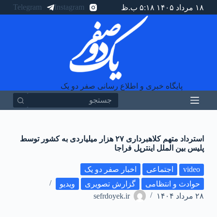
Telegram
Instagram
۱۸ مرداد ۱۴۰۵ ۵:۱۸ ب.ظ
پ
ر
ش
ب
ه
م
ح
ت
و
پایگاه خبری و اطلاع رسانی صفر دو یک
ا
استرداد متهم کلاهبرداری ۲۷ هزار میلیاردی به کشور توسط
پلیس بین الملل اینترپل فراجا
video
اجتماعی
اخبار صفر دو یک
حوادث و انتظامی
گزارش تصویری
ویدیو
۲۸ مرداد ۱۴۰۴
sefrdoyek.ir