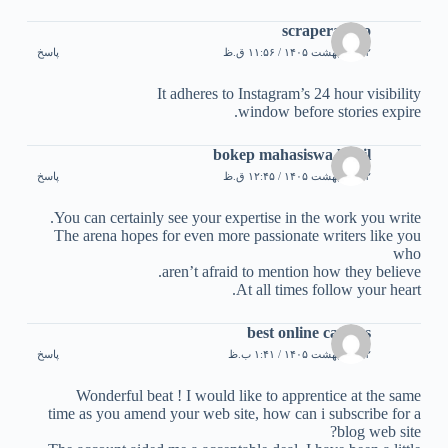
scraperapi.to
۲۲ اردیبهشت ۱۴۰۵ / ۱۱:۵۶ ق.ظ
پاسخ
It adheres to Instagram’s 24 hour visibility
window before stories expire.
bokep mahasiswa bugil
۲۲ اردیبهشت ۱۴۰۵ / ۱۲:۴۵ ق.ظ
پاسخ
You can certainly see your expertise in the work you write.
The arena hopes for even more passionate writers like you
who
aren’t afraid to mention how they believe.
At all times follow your heart.
best online casinos
۲۲ اردیبهشت ۱۴۰۵ / ۱:۴۱ ب.ظ
پاسخ
Wonderful beat ! I would like to apprentice at the same
time as you amend your web site, how can i subscribe for a
blog web site?