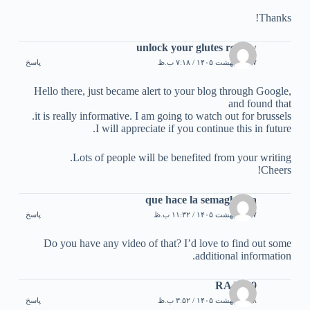
Thanks!
unlock your glutes review
۱۷ اردیبهشت ۱۴۰۵ / ۷:۱۸ ب.ظ
پاسخ
Hello there, just became alert to your blog through Google,
and found that
it is really informative. I am going to watch out for brussels.
I will appreciate if you continue this in future.
Lots of people will be benefited from your writing.
Cheers!
que hace la semaglutida
۱۷ اردیبهشت ۱۴۰۵ / ۱۱:۳۲ ب.ظ
پاسخ
Do you have any video of that? I’d love to find out some
additional information.
RAJA89
۱۸ اردیبهشت ۱۴۰۵ / ۳:۵۲ ب.ظ
پاسخ