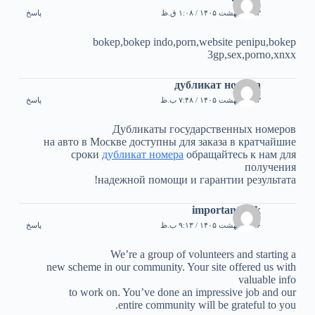
۱۳ اردیبهشت ۱۴۰۵ / ۱:۰۸ ق.ظ
پاسخ
bokep,bokep indo,porn,website penipu,bokep
3gp,sex,porno,xnxx
дубликат номера
۱۳ اردیبهشت ۱۴۰۵ / ۷:۴۸ ب.ظ
پاسخ
Дубликаты государственных номеров
на авто в Москве доступны для заказа в кратчайшие
сроки
дубликат номера
обращайтесь к нам для
получения
надежной помощи и гарантии результата!
important link
۱۶ اردیبهشت ۱۴۰۵ / ۹:۱۳ ب.ظ
پاسخ
We’re a group of volunteers and starting a
new scheme in our community. Your site offered us with
valuable info
to work on. You’ve done an impressive job and our
entire community will be grateful to you.