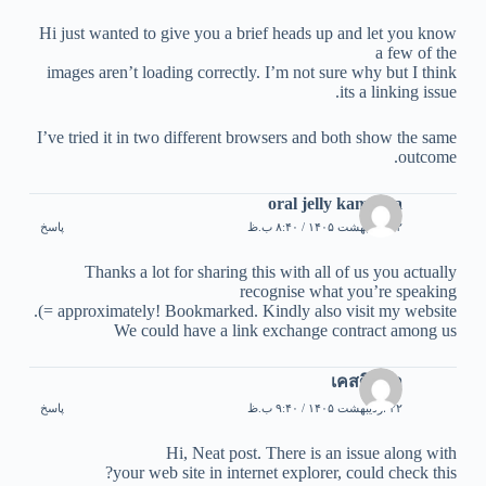
Hi just wanted to give you a brief heads up and let you know
a few of the
images aren’t loading correctly. I’m not sure why but I think
its a linking issue.
I’ve tried it in two different browsers and both show the same
outcome.
oral jelly kamagra
۲۲ اردیبهشت ۱۴۰۵ / ۸:۴۰ ب.ظ
پاسخ
Thanks a lot for sharing this with all of us you actually
recognise what you’re speaking
approximately! Bookmarked. Kindly also visit my website =).
We could have a link exchange contract among us
เคสศึกษา
۲۲ اردیبهشت ۱۴۰۵ / ۹:۴۰ ب.ظ
پاسخ
Hi, Neat post. There is an issue along with
your web site in internet explorer, could check this?