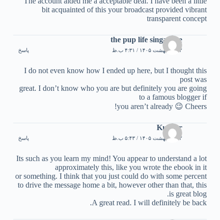
The account aided me a acceptable deal. I have been a little
bit acquainted of this your broadcast provided vibrant
transparent concept
the pup life singapore
۲۲ اردیبهشت ۱۴۰۵ / ۴:۳۱ ب.ظ
پاسخ
I do not even know how I ended up here, but I thought this
post was
great. I don’t know who you are but definitely you are going
to a famous blogger if
you aren’t already 😉 Cheers!
Kuliner
۲۲ اردیبهشت ۱۴۰۵ / ۵:۴۳ ب.ظ
پاسخ
Its such as you learn my mind! You appear to understand a lot
approximately this, like you wrote the ebook in it
or something. I think that you just could do with some percent
to drive the message home a bit, however other than that, this
is great blog.
A great read. I will definitely be back.