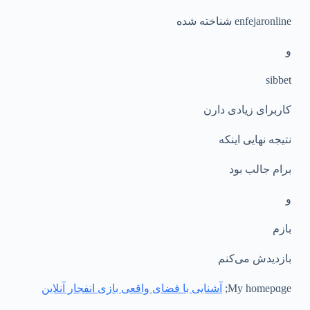
enfеjaronline شناخته شده
و
sibbet
کاربرای زیادی دارن
نتیجه نهایی اینکه
برام جالب بود
و
بازم
بازدیدش می‌کنم
My homepɑge;
آشنایی با فضای واقعی بازی انفجار آنلاین