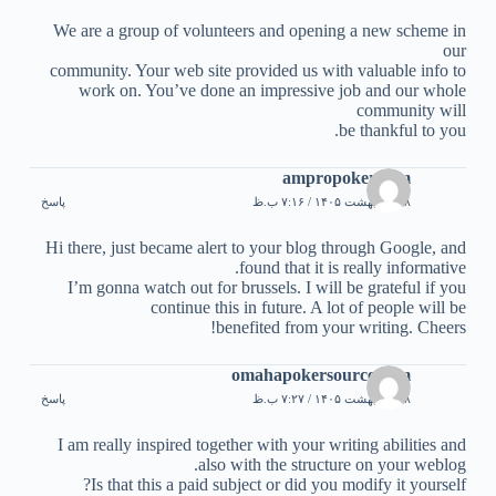
We are a group of volunteers and opening a new scheme in
our
community. Your web site provided us with valuable info to
work on. You’ve done an impressive job and our whole
community will
be thankful to you.
ampropoker.com
۱۸ اردیبهشت ۱۴۰۵ / ۷:۱۶ ب.ظ
پاسخ
Hi there, just became alert to your blog through Google, and
found that it is really informative.
I’m gonna watch out for brussels. I will be grateful if you
continue this in future. A lot of people will be
benefited from your writing. Cheers!
omahapokersource.com
۱۸ اردیبهشت ۱۴۰۵ / ۷:۲۷ ب.ظ
پاسخ
I am really inspired together with your writing abilities and
also with the structure on your weblog.
Is that this a paid subject or did you modify it yourself?