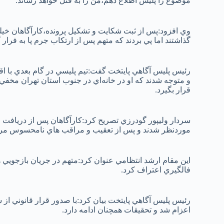
موضوع را پليس اطلاع دهم،من را به قتل خواهد رساند.
وي افزود:پس از ثبت شکايت و تشکيل پرونده،کارآگاهان خيلي
گذاشتند اما پي بردند که متهم پس از ارتکاب جرم پا به فرار
رئيس پليس آگاهي پايتخت گفت:تيم پليسي در گام بعدي با 
و متوجه شدند که او در خانه‌اي در جنوب استان تهران مخف
قرار بگيرد.
سردار وليپور گودرزي تصريح کرد:کارآگاهان پس از دريافت ا
موردنظر شدند و پس از تعقيب و مراقب‌ هاي نامحسوس مرد
اين مقام ارشد انتظامي عنوان کرد:متهم در جريان بازجويي‌ 
فالگيري اعتراف کرد.
رئيس پليس آگاهي پايتخت بيان کرد:با صدور قرار قانوني از
اعزام شد و تحقيقات همچنان ادامه دارد.