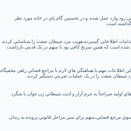
 زود وارد عمل شدند و در نخستين گام پاي در خانه مورد نظر
 گذاشته است.
اقدامات اطلاعاتي گسترده،هويت مرد شيطان‌ صفت را شناسايي کردند
ي شده است که همين سرنخ کافي بود تا متهم در يک قدمي بازداشت
ين اطلاعات مهم،با هماهنگي‌ هاي لازم با مراجع قضائي راهي مخفيگاه
 شيطان‌ صفت را در يک عمليات ضربتي دستگير کردند.
هاي اوليه صراحتاً به جرم آزار و اذيت شيطاني زن جوان با شگرد
 سوي مرجع قضايي،متهم براي سير مراحل قانوني پرونده به زندان