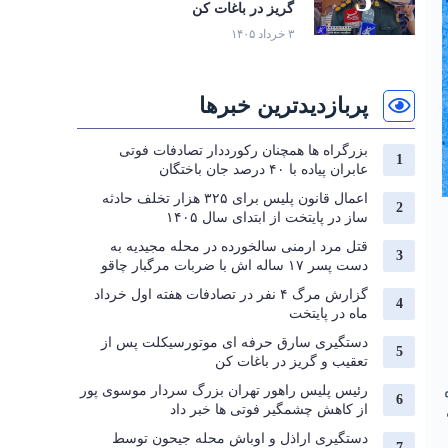
گریز در باغات کن
۳ خرداد ۱۴۰۵
پربازدیدترین خبرها
بزرگراه‌ ها همچنان رکورددار تصادفات فوتی
عابران پیاده با ۴۰ درصد جان‌ باختگان
اعمال قانون پلیس برای ۳۲۵ هزار تخلف حادثه
ساز در پایتخت از ابتدای سال ۱۴۰۵
قتل مرد ارمنی سالخورده در محله مجیدیه به
دست پسر ۱۷ ساله اش با ضربات مرگبار چاقو
گزارش مرگ ۴ نفر در تصادفات هفته اول خرداد
ماه در پایتخت
دستگیری سارق حرفه‌ ای موتورسیکلت پس از
تعقیب و گریز در باغات کن
رئیس پلیس راهور تهران بزرگ سردار موسوی پور
از کاهش چشمگیر فوتی ها خبر داد
دستگیری اراذل و اوباش محله جیحون توسط