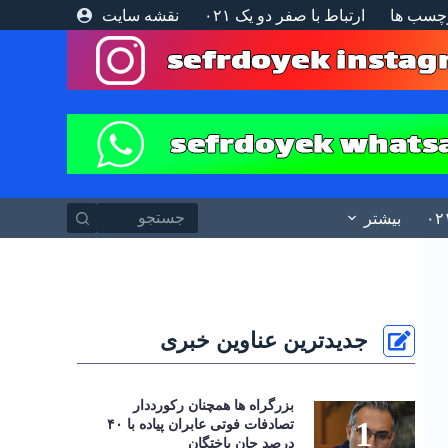
چسب ها
ارتباط با صفر دو یک ۰۲۱
نقشه سایت
پ
ر
ش
ب
ه
م
ح
ت
و
ا
بیشتر
جدیدترین عناوین خبری
بزرگراه‌ ها همچنان رکورددار
تصادفات فوتی عابران پیاده با ۴۰
درصد جان‌ باختگان