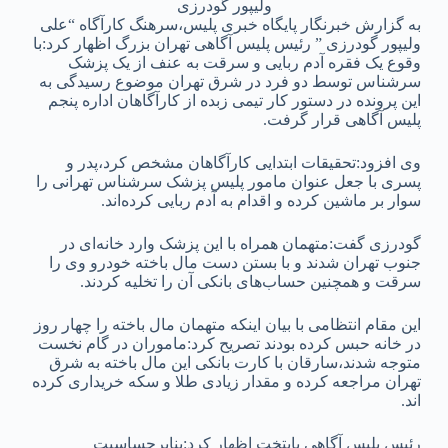
ولیپور گودرزی
به گزارش خبرنگار پایگاه خبری پلیس،سرهنگ کارآگاه “علی
ولیپور گودرزی ” رئیس پلیس آگاهی تهران بزرگ اظهار کرد:با
وقوع یک فقره آدم‌ ربایی و سرقت به عنف از یک پزشک
سرشناس توسط دو فرد در شرق تهران موضوع رسیدگی به
این پرونده در دستور کار تیمی زبده از کارآگاهان اداره پنجم
پلیس آگاهی قرار گرفت.
وی افزود:تحقیقات ابتدایی کارآگاهان مشخص کرد،پدر و
پسری با جعل عنوان مامور پلیس پزشک سرشناس تهرانی را
سوار بر ماشین کرده و اقدام به آدم‌ ربایی کرده‌اند.
گودرزی گفت:متهمان همراه با این پزشک وارد خانه‌ای در
جنوب تهران شدند و با بستن دست مال باخته خودرو وی را
سرقت و همچنین حساب‌های بانکی آن را تخلیه‌ کردند‌.
این مقام انتظامی با بیان اینکه متهمان مال باخته را چهار روز
در خانه حبس کرده بودند تصریح کرد:ماموران در گام نخست
متوجه شدند،سارقان با کارت بانکی این مال باخته به شرق
تهران مراجعه کرده و مقدار زیادی طلا و سکه خریداری کرده
اند.
رئيس پلیس آگاهی پایتخت اظهار کرد:بنابرحساسیت