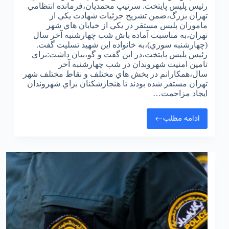
رئیس پلیس پایتخت. سرتيپ محمديان،فرمانده انتظامي
تهران بزرگ،ضمن تشريح جزئيات شهادت يکي از
ماموران پليس مستقر در يکي از خيابان هاي شهر
تهران،به مناسبت آماده باش شب چهارشنبه آخر سال
(چهارشنبه سوري)،به خانواده اين شهيد تسليت گفت.
رئيس پليس پايتخت،در اين گفت و گو،بيان داشت:براي
تامين امنيت شهروندان در شب چهارشنبه آخر
سال،همکارانم در بخش هاي مختلف و نقاط مختلف شهر
تهران مستقر شده بودند تا هنجارشکنان براي شهروندان
ايجاد مزاحمت…
ادامه مطلب