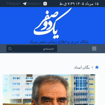
Telegram
Instagram
۱۵ مرداد ۱۴۰۵ ۷:۳۹ ق.ظ
پ
ر
ش
ب
ه
م
ح
ت
و
پایگاه خبری و اطلاع رسانی صفر دو یک
ا
یگان امداد