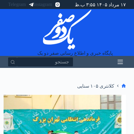
Telegram
Instagram
۱۷ مرداد ۱۴۰۵ ۳:۵۵ ب.ظ
پ
ر
ش
ب
ه
م
ح
ت
و
پایگاه خبری و اطلاع رسانی صفر دو یک
ا
هیچ
نتیجه
ای
خانه
کلانتری ۱۰۵ سنایی