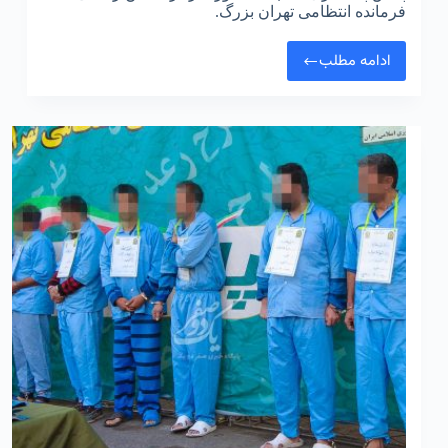
فرمانده انتظامی تهران بزرگ.
ادامه مطلب
دستگیری
۶۰۴
سارق
و
مالخر
در
شصتمین
طرح
رعد
پلیس