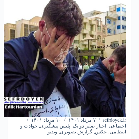
sefrdoyek.ir
۷ مرداد ۱۴۰۱
۱۰ مرداد ۱۴۰۱
اجتماعی
,
اخبار صفر دو یک
,
پلیس پیشگیری
,
حوادث و
انتظامی
,
عکس
,
گزارش تصویری
,
ویدیو