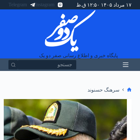
Telegram
Instagram
۱۷ مرداد ۱۴۰۵ ۱۲:۵۰ ق.ظ
پ
ر
ش
ب
ه
م
ح
ت
و
پایگاه خبری و اطلاع رسانی صفر دو یک
ا
سرهنگ حسنوند