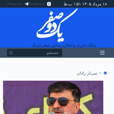
Telegram
Instagram
۱۸ مرداد ۱۴۰۵ ۱:۵۱ ب.ظ
پ
ر
ش
ب
ه
م
ح
ت
و
پایگاه خبری و اطلاع رسانی صفر دو یک
ا
سردار رادان