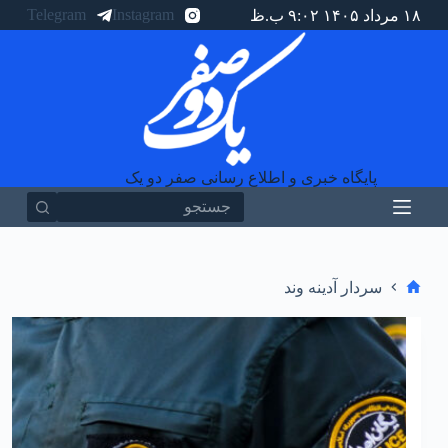
Telegram
Instagram
۱۸ مرداد ۱۴۰۵ ۹:۰۲ ب.ظ
پ
ر
ش
ب
ه
م
ح
ت
و
پایگاه خبری و اطلاع رسانی صفر دو یک
ا
سردار آدینه وند