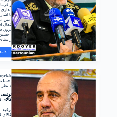
و فرمان
با اشار
امین در
فعال ا
برون س
“حسین ر
راستا
ادامه
doyek.ir
اجتماع
۱ نظر
کالای ق
کالای 