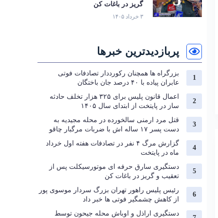
گریز در باغات کن
۳ خرداد ۱۴۰۵
پربازدیدترین خبرها
بزرگراه‌ ها همچنان رکورددار تصادفات فوتی
عابران پیاده با ۴۰ درصد جان‌ باختگان
اعمال قانون پلیس برای ۳۲۵ هزار تخلف حادثه
ساز در پایتخت از ابتدای سال ۱۴۰۵
قتل مرد ارمنی سالخورده در محله مجیدیه به
دست پسر ۱۷ ساله اش با ضربات مرگبار چاقو
گزارش مرگ ۴ نفر در تصادفات هفته اول خرداد
ماه در پایتخت
دستگیری سارق حرفه‌ ای موتورسیکلت پس از
تعقیب و گریز در باغات کن
رئیس پلیس راهور تهران بزرگ سردار موسوی پور
از کاهش چشمگیر فوتی ها خبر داد
دستگیری اراذل و اوباش محله جیحون توسط