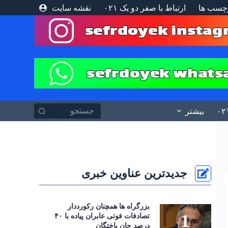
چسب ها
ارتباط با صفر دو یک ۰۲۱
نقشه سایت
پ
ر
ش
ب
ه
م
ح
ت
و
ا
بیشتر
جدیدترین عناوین خبری
بزرگراه‌ ها همچنان رکورددار
تصادفات فوتی عابران پیاده با ۴۰
درصد جان‌ باختگان