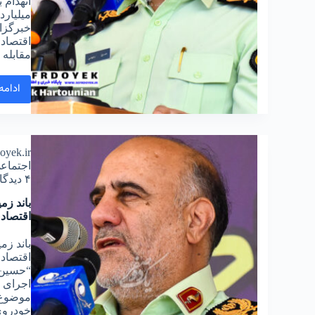
میلیارد
خبرگزا
اقتصاد
مقابله
ادامه
doyek.ir
اجتماع
۴ دیدگاه
باند زم
اقتصاد
باند زم
اقتصادی
“حسین ر
اجرای 
خودروی