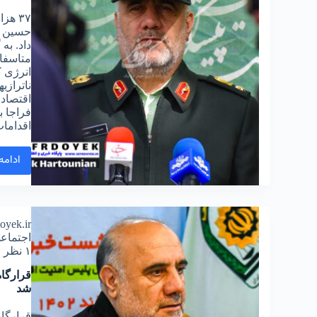
۳۷ ه
متاسفان
انرژی 
ناترازی
اقتصاد
فراجا ب
اقداما
ادامه
doyek.ir
اجتماع
۱ نظر
شد