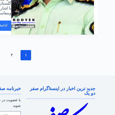
گلستان
با اشار
ومفاسد
ادامه
۲
۱
جدید ترین اخبار در اینستاگرام صفر
خبرنامه صف
دو یک
با عضویت در خب
شوید.