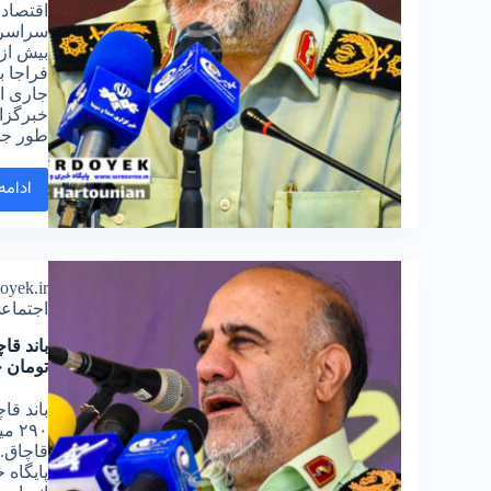
اقتصاد
سراسری
فراجا ب
طور ج
ادامه
doyek.ir
اجتماع
تومان 
باند قا
۲۹۰
پایگاه 