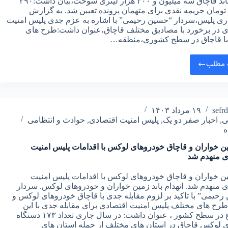
انهدام باند قاچاق سه میلیون و ۳۰۰ هزار لیتری سوخت،بیان داشت:۲۹۰
 تومان جریمه نقدی برای متهمان پرونده تعیین شد. به گزارش
ری پلیس،سردار “حسین رحیمی” با اشاره به عزم جدی پلیس امنیت
ی در برخورد با مصادیق مختلف قاچاق،عنوان داشت:طرح های
 با قاچاق در سطح کشوری،منطقه…
 مطلب
sefr
۱۹ مرداد ۱۴۰۳
ی
,
اخبار صفر دو یک
,
پلیس امنیت اقتصادی
,
حوادث و انتظامی
ین خواران و قاچاق خودروهای لوکس با اقدامات پلیس امنیت
ی منهدم شد
ین خواران و قاچاق خودروهای لوکس با اقدامات پلیس امنیت
 منهدم شد. انهدام باند زمین خواران و خودروهای لوکس. سردار
حیمی” با تاکید بر لزوم مقابله جدی با قاچاق خودروهای لوکس و
طرح های مختلف پلیس امنیت اقتصادی برای مقابله جدی با این
موضوع در سطح کشور ، عنوان داشت: در سال جاری تعداد ۱۷۳ دستگاه
 لوکس قاچاق در استان های مختلف از جمله استان های