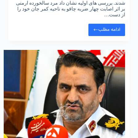
شدند. بررسی‌ های اولیه نشان داد مرد سالخورده‌ ارمنی
بر اثر اصابت چهار ضربه چاقو به ناحیه کمر جان خود را
از دست…
ادامه مطلب
قتل
مرد
ارمنی
سالخورده
در
محله
مجیدیه
به
دست
پسر
۱۷
ساله
اش
با
ضربات