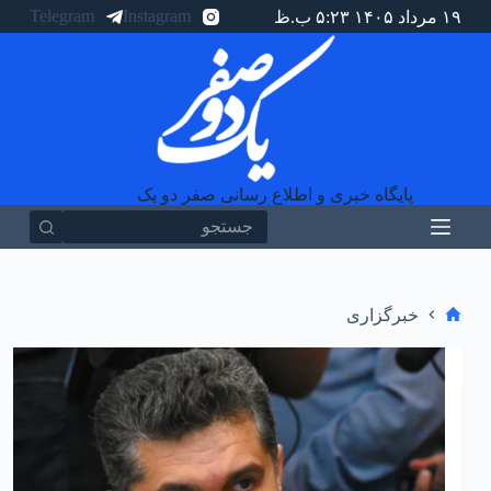
Telegram
Instagram
۱۹ مرداد ۱۴۰۵ ۵:۲۳ ب.ظ
پ
ر
ش
ب
ه
م
ح
ت
و
پایگاه خبری و اطلاع رسانی صفر دو یک
ا
هیچ
نتیجه
ای
خانه
خبرگزاری