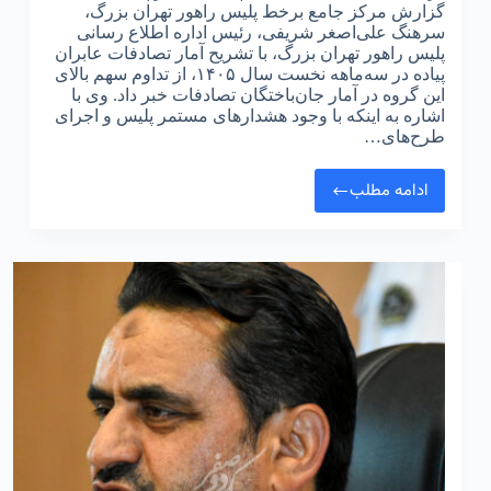
گزارش مرکز جامع برخط پلیس راهور تهران بزرگ،
سرهنگ علی‌اصغر شریفی، رئیس اداره اطلاع‌ رسانی
پلیس راهور تهران بزرگ، با تشریح آمار تصادفات عابران
پیاده در سه‌ماهه نخست سال ۱۴۰۵، از تداوم سهم بالای
این گروه در آمار جان‌باختگان تصادفات خبر داد. وی با
اشاره به اینکه با وجود هشدارهای مستمر پلیس و اجرای
طرح‌های…
ادامه مطلب
بزرگراه‌
ها
همچنان
رکورددار
تصادفات
فوتی
عابران
پیاده
با
۴۰
درصد
جان‌