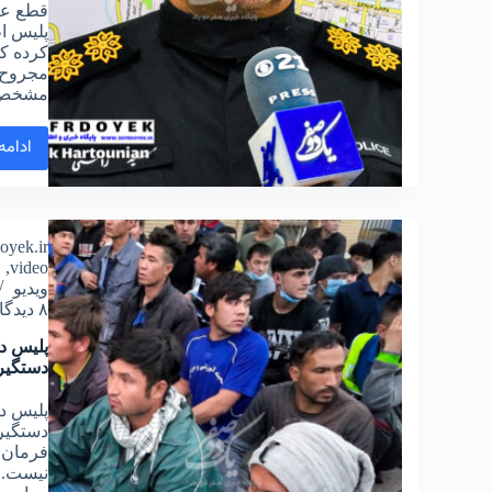
قطع عضو
پلیس ا
کرده که
مجروح 
مشخص ش
ادامه
doyek.ir
video
,
ا
ویدیو
۸ دیدگاه
پلیس در
دستگیر
پلیس در
دستگیری
فرمان ا
نیست. ا