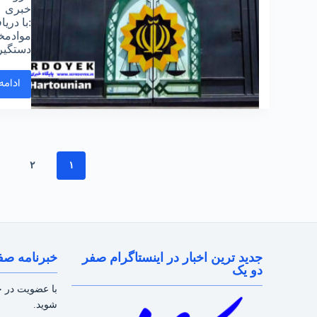
:با دری
موادمخ
دستگیر
ادامه
۲
۱
جدید ترین اخبار در اینستاگرام صفر
خبرنامه صف
دو یک
با عضویت در خب
شوید.