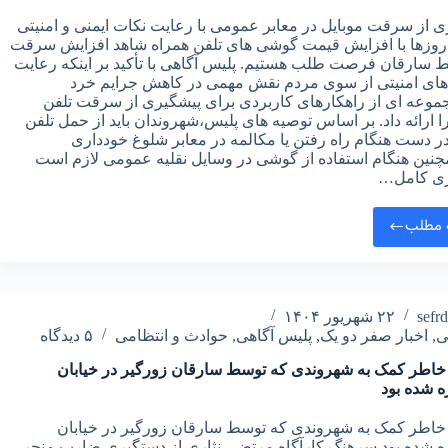
 از سرقت موبایل در معابر عمومی با رعایت نکات ایمنی و امنیتی
 روزها با افزایش قیمت گوشی های تلفن همراه شاهد افزایش سرقت
ط سارقان فرصت طلب هستیم. پلیس آگاهی با تأکید بر اینکه رعایت
 های امنیتی از سوی مردم نقش مهمی در کاهش جرایم خرد
موعه‌ ای از راهکار‌های کاربردی برای پیشگیری از سرقت تلفن
ا ارائه داد. بر اساس توصیه های پلیس،شهروندان باید از حمل تلفن
ر دست هنگام راه رفتن یا مکالمه در معابر شلوغ خودداری
چنین هنگام استفاده از گوشی در وسایل نقلیه عمومی لازم است
ی کامل…
 مطلب
sefr
۲۲ شهریور ۱۴۰۴
ی
,
اخبار صفر دو یک
,
پلیس آگاهی
,
حوادث و انتظامی
۵ دیدگاه
 خاطر کمک به شهروندی که توسط سارقان زورگیر در خیابان
 شده بود
 خاطر کمک به شهروندی که توسط سارقان زورگیر در خیابان
 شده بود سرهنگ کارآگاه مرتضی نثاری از دستگیری ضارب منجر