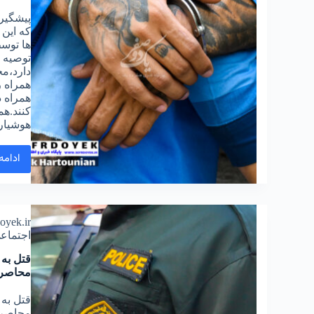
پیشگیری
که این
ها توس
توصیه‌
دارد،مج
همراه ر
همراه د
کنند.هم
هوشیار
ادامه
doyek.ir
اجتماع
قتل به
محاصره
قتل به
محاصره