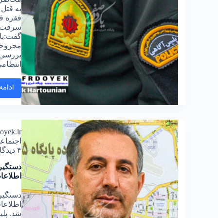
به قتل 
فقره قت
سرقت ب
مجروحي
بررسي ص
انتظامی
ادامه
doyek.ir
اجتماع
۴ دیدگاه
دستگیر
اطلاعا
دستگیر
اطلاعا
شد. پلی