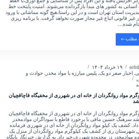
ابر افزایش یافته و این افراد پس از شناسایی و جمع‌ آوری،با حفظ
نسانی به کشور های مبدأ بازگردانده می‌شوند. امنیت پایتخت خط
یریت استان تهران است و در این راستا،هیچ‌ گونه مماشاتی با ورود
غیر قانونی اتباع غیر مجاز صورت نخواهد گرفت. با برنامه‌ ریزی‌
جام‌ شده…
 مطلب
sefr
۱۹ خرداد ۱۴۰۴
ی
,
اخبار صفر دو یک
,
پلیس مبارزه با مواد مخدر
,
حوادث و
ی
گرم مواد روانگردان از خانه ای در شهرری از مخفیگاه قاچاقچیان
د
گرم مواد روانگردان از خانه ای در شهرری از مخفیگاه قاچاقچیان
 سرهنگ حسین مافی با برخورد قاطع با سوداگران موادمخدر
اد. کشف یک کیلو مواد روانگردان از خانه ای در شهرری فرمانده
ي شهرستان ری از کشف یک کیلوگرم مواد روانگردان از منزل یک
 موادمخدر در محدوده شهرری،خبر داد. به گزارش خبرنگار پایگاه