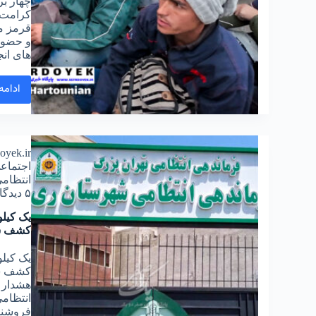
چهار بر
کرامت ا
قرمز مد
و حضور 
های ان
ادامه
doyek.ir
اجتماع
انتظام
۵ دیدگاه
یک کیلو
کشف ش
یک کیلو
کشف شد
هشدار د
انتظام
فروشنده