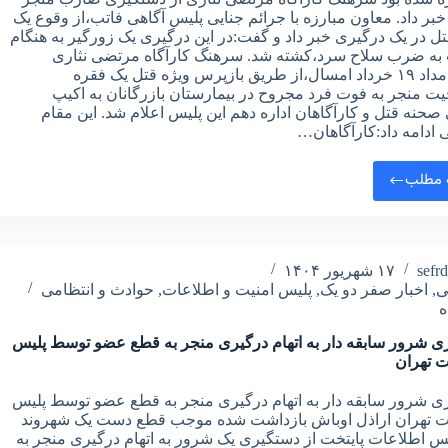
خبر داد. معاون مبارزه با جرائم جنایی پلیس آگاهی فاتب،از وقوع یک
ل در یک درگیری خبر داد و گفت:در این درگیری یک زورگیر به هنگام
ه ضرب سلاح سرد،کشته شد. سرهنگ کارآگاه مرتضی نثاری
گفت:بامداد ۱۹ خرداد امسال،از طريق بازپرس ويژه قتل يک فقره
ت منجر به فوت فرد مجروح در بيمارستان بازرگانان به اکيپ
حنه قتل و کارآگاهان اداره دهم اين پليس اعلام شد. این مقام
 ادامه داد:کارآگاهان…
 مطلب
sefr
۱۷ شهریور ۱۴۰۴
ی
,
اخبار صفر دو یک
,
پلیس امنیت و اطلاعات
,
حوادث و انتظامی
ی شرور سابقه دار به اتهام درگیری منجر به قطع عضو توسط پلیس
ت تهران
ی شرور سابقه دار به اتهام درگیری منجر به قطع عضو توسط پلیس
ت تهران اراذل اوباش بازداشت شده موجب قطع دست یک شهروند
س اطلاعات پایتخت از دستگیری یک شرور به اتهام درگیری منجر به