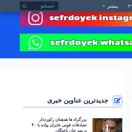
چسب ها
ارتباط با صفر دو یک ۰۲۱
نقشه سایت
پ
بیشتر
ر
ش
ب
ه
م
ح
ت
و
ا
جدیدترین عناوین خبری
بزرگراه‌ ها همچنان رکورددار
تصادفات فوتی عابران پیاده با ۴۰
درصد جان‌ باختگان