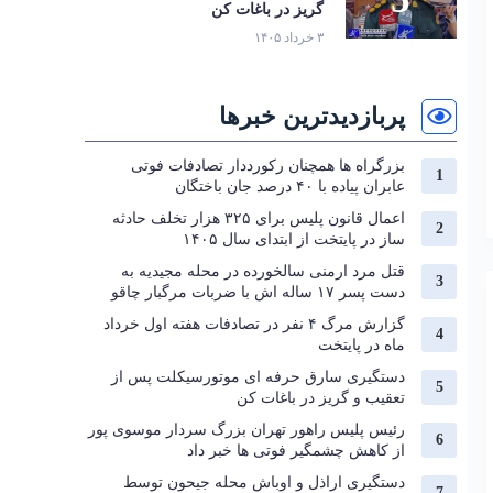
گریز در باغات کن
۳ خرداد ۱۴۰۵
پربازدیدترین خبرها
بزرگراه‌ ها همچنان رکورددار تصادفات فوتی
عابران پیاده با ۴۰ درصد جان‌ باختگان
اعمال قانون پلیس برای ۳۲۵ هزار تخلف حادثه
ساز در پایتخت از ابتدای سال ۱۴۰۵
قتل مرد ارمنی سالخورده در محله مجیدیه به
دست پسر ۱۷ ساله اش با ضربات مرگبار چاقو
گزارش مرگ ۴ نفر در تصادفات هفته اول خرداد
ماه در پایتخت
دستگیری سارق حرفه‌ ای موتورسیکلت پس از
تعقیب و گریز در باغات کن
رئیس پلیس راهور تهران بزرگ سردار موسوی پور
از کاهش چشمگیر فوتی ها خبر داد
دستگیری اراذل و اوباش محله جیحون توسط