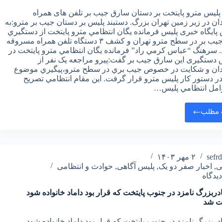
پلیس مترو پایتخت بر دستان سارق جیب بر تلفن های همراه
ن در زیر زمین تهران بزرگ. دستبند پليس بر دستان جيب بر مترو:به
ایگاه خبری پلیس فرمانده يگان انتظامي مترو پايتخت از دستگيري
سارق جيب بر در سطح مترو تهران و کشف ۳ دستگاه تلفن همراه مسروقه
. سرهنگ “عباس کرمي راد” فرمانده يگان انتظامي مترو پايتخت در
ستگیری این سارق جیب بر گفت:پيرو مراجعه يک نفر از
ان و شکايت در خصوص جيب بري در سطح مترو،پيگيري موضوع
ر دستور کار پليس مترو قرار گرفت. اين مقام انتظامي تصريح
امل انتظامي پليس…
 مطلب
sefr
۲ مهر ۱۴۰۳
ی
,
اخبار صفر دو یک
,
پلیس آگاهی
,
حوادث و انتظامی
دربزرگ نامزد در جنوب پایتخت که قرار بود داماد خانواده شود
ت شد
دربزرگ نامزد در جنوب پایتخت که قرار بود داماد خانواده شود