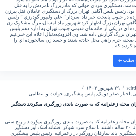
ت شد. دستگيري مردي جواني که مادربزرگ نامزدش را به قتل
بود. رئيس پليس آگاهي تهران بزرگ از دستگيري عاملان قتل پيرزن
ه در جنوب پايتخت خبر داد. سردار ” علي وليپور گودرزي ” رئيس
گاهي تهران بزرگ اظهار کرد:شهريور ماه امسال،مرگ مشکوک زن
ه‌ اي در يکي از خانه‌ هاي قديمي جنوب تهران به اداره دهم پليس
هران بزرگ گزارش داده شد. وي افزود:به‌دنبال اعلام اين خبر،تيم
صحنه جرم راهي محل حادثه شدند و جسد زن سالخورده‌ اي را
 کردند که…
 مطلب
sefr
۲۹ شهریور ۱۴۰۳
ی
,
اخبار صفر دو یک
,
پلیس پیشگیری
,
حوادث و انتظامی
ان محله زعفرانیه که به صورت باندی زورگیری میکردند دستگیر
ن محله زعفرانیه که به صورت باندی زورگیری میکردند و رنج سنی
بین ۲۲ تا ۳۰ ساله داشتند با سلاح سرد شوکر افشانه اشک آور دستگیر
ستگيري باند سارقان زورگير در زعفرانيه. رئيس پليس پيشگيري