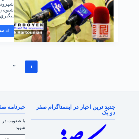
شهروند
شيوه ز
پيگيري
ادامه
۲
۱
جدید ترین اخبار در اینستاگرام صفر
خبرنامه صف
دو یک
با عضویت در خب
شوید.