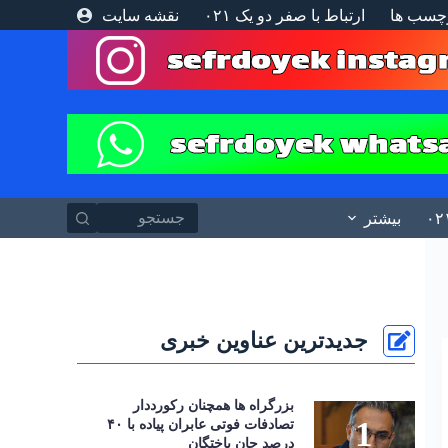
چسب ها
ارتباط با صفر دو یک ۰۲۱
نقشه سایت
پ
ر
ش
ب
ه
م
ح
ت
و
ا
بیشتر
جدیدترین عناوین خبری
بزرگراه‌ ها همچنان رکورددار
تصادفات فوتی عابران پیاده با ۴۰
درصد جان‌ باختگان