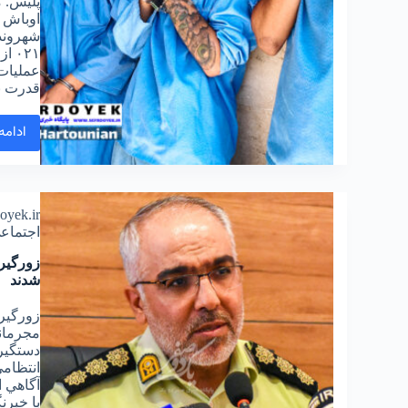
اوباش م
شهروندا
۰۲۱
قدرت ن
ادامه
doyek.ir
اجتماع
زورگیر
شدند
مجرمان
دستگیر 
آگاهي 
با خبرن