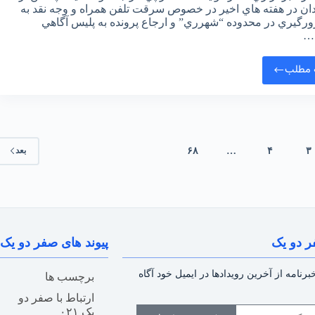
ان در هفته هاي اخير در خصوص سرقت تلفن همراه و وجه نقد به
ورگيري در محدوده “شهرري” و ارجاع پرونده به پليس آگاهي
…
 مطلب
۳
۴
…
۶۸
بعد
ر دو یک
پیوند های صفر دو یک
رنامه از آخرین رویدادها در ایمیل خود آگاه
برچسب ها
ارتباط با صفر دو
یک ۰۲۱