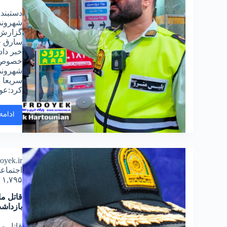
دستبند 
شهروندا
گزارش پ
خبر داد
خصوص د
شهروند
سريعا د
کرد:عو
ادامه
doyek.ir
اجتماع
۱,۷۹۵ دیدگاه
قاتل ما
بازداش
قاتل ما