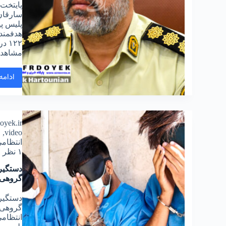
پايتخت 
سارقان
پليس پ
هدفمند
۱۲۲
مشاهده 
ادامه
doyek.ir
video
,
ا
انتظام
۱ نظر
دستگیر
گروهی 
دستگیر
گروهی 
انتظام