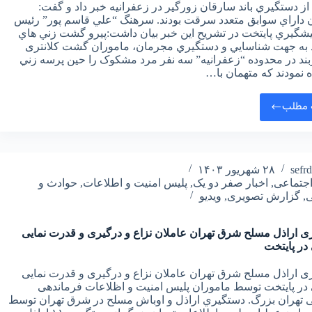
از دستگيري باند سارقان زورگير در زعفرانيه خبر داد و گفت:
 داراي سوابق متعدد سرقت بودند. سرهنگ “علي قاسم پور” رئيس
يشگيري پايتخت در تشريح اين خبر بيان داشت:پيرو گشت زني هاي
 به جهت شناسايي و دستگيري مجرمان، ماموران گشت کلانتری
 دربند در محدوده “زعفرانيه” سه نفر مرد مشکوک را حين پرسه زني
نمودند که متهمان با…
 مطلب
sefr
۲۸ شهریور ۱۴۰۳
جتماعی
,
اخبار صفر دو یک
,
پلیس امنیت و اطلاعات
,
حوادث و
ی
,
گزارش تصویری
,
ویدیو
ی اراذل مسلح شرق تهران عاملان نزاع و درگیری و قدرت نمایی
در پایتخت
ی اراذل مسلح شرق تهران عاملان نزاع و درگیری و قدرت نمایی
در پایتخت توسط ماموران پلیس امنیت و اظلاعات فرماندهی
ی تهران بزرگ. دستگيري اراذل و اوباش مسلح در شرق تهران توسط