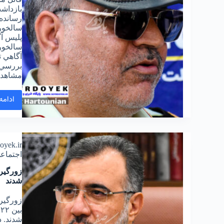
بازداش
رسانده 
سالخورد
پليس آ
سالخورد
آگاهي ت
بررسي 
مشاهده
ادامه
doyek.ir
اجتماع
زورگیر
شدند
زورگیرا
شدند. د