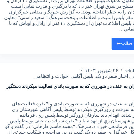
پليس. معاون عمليات پليس اطلاعات تهران بزرگ از دستگيري ۱۱ اراذل و
سلح در شرق تهران خبر داد که با درگيري و قدرت نمايي امنيت
ن را به خطر انداخته بودند. به گزارش خبرنگار میدانی خبرگزاری
 از مقر پلیس امنیت و اطلاعات پایتخت،سرهنگ ” سعيد راستي” معاون
عمليات پليس اطلاعات تهران از دستگيري ۱۱ نفر از اراذل و اوباش که با
مايي…
 مطلب
sefr
۲۶ شهریور ۱۴۰۳
ی
,
اخبار صفر دو یک
,
پلیس آگاهی
,
حوادث و انتظامی
ان به عنف در شهرری که به صورت باندی فعالیت میکردند دستگیر
زورگیران به عنف در شهرری که به صورت باندی و ۴ نفره فعالیت های
ه سرقت و زورگیری میکردند توسط پلیس آگاهی شهرستان ری
شدند. انهدام باند سارقان زورگير توسط پليس ري. فرمانده
انتظامي شهرستان ري از انهدام باند ۴ نفره سرقت به عنف توسط پليس
اين فرماندهي خبر داد. سرهنگ “محمد قاسم طرهاني” در گفت و گو
گار خبرگزاري صفر دو یک،گفت:در پي مراجعه و شکايت چند تن از