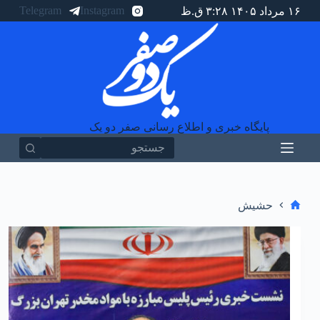
Telegram
Instagram
۱۶ مرداد ۱۴۰۵ ۳:۲۸ ق.ظ
پ
ر
ش
ب
ه
م
ح
ت
و
پایگاه خبری و اطلاع رسانی صفر دو یک
ا
حشیش