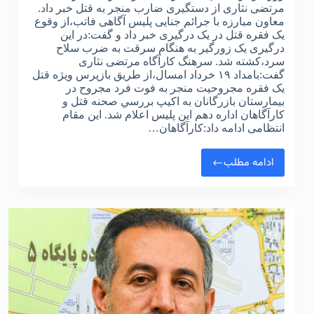
مرتضی نثاری از دستگیری ضارب منجر به قتل خبر داد.
معاون مبارزه با جرائم جنایی پلیس آگاهی فاتب،از وقوع
یک فقره قتل در یک درگیری خبر داد و گفت:در این
درگیری یک زورگیر به هنگام سرقت به ضرب سلاح
سرد،کشته شد. سرهنگ کارآگاه مرتضی نثاری
گفت:بامداد ۱۹ خرداد امسال،از طريق بازپرس ويژه قتل
يک فقره مجروحيت منجر به فوت فرد مجروح در
بيمارستان بازرگانان به اکيپ بررسي صحنه قتل و
کارآگاهان اداره دهم اين پليس اعلام شد. این مقام
انتظامی ادامه داد:کارآگاهان…
ادامه مطلب