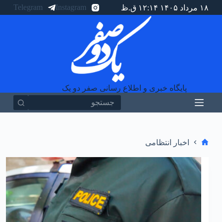
Telegram
Instagram
۱۸ مرداد ۱۴۰۵ ۱۲:۱۴ ق.ظ
پ
ر
ش
ب
ه
م
ح
ت
و
پایگاه خبری و اطلاع رسانی صفر دو یک
ا
اخبار انتظامی