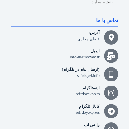
نقشه سایت
تماس با ما
آدرس:
فضای مجازی
ایمیل:
info@sefrdoyek.ir
(ارسال پیام در تلگرام)
sefrdoyekinfo
اینستاگرام
sefrdoyekpress
کانال تلگرام
sefrdoyekpress
واتس اپ