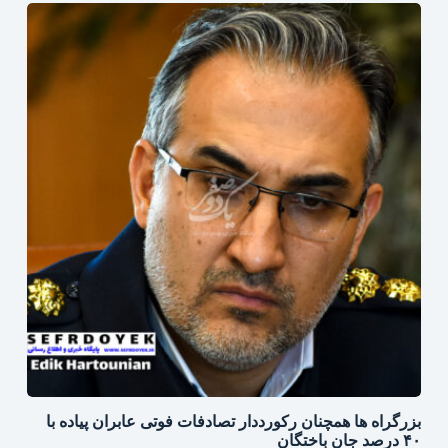
بزرگراه‌ ها همچنان رکورددار تصادفات فوتی عابران پیاده با
۴۰ درصد جان‌ باختگان