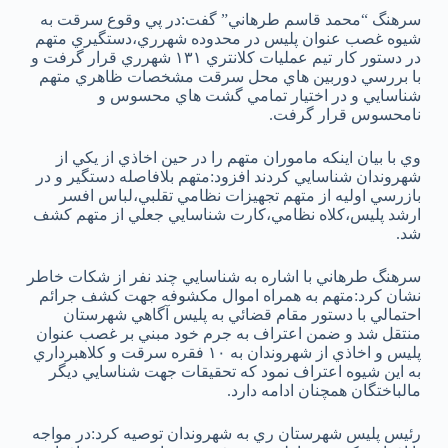
سرهنگ “محمد قاسم طرهاني” گفت:در پي وقوع سرقت به
شيوه غصب عنوان پليس در محدوده شهرري،دستگيري متهم
در دستور کار تيم عمليات کلانتري ۱۳۱ شهرري قرار گرفت و
با بررسي دوربين هاي محل سرقت مشخصات ظاهري متهم
شناسايي و در اختيار تمامي گشت هاي محسوس و
نامحسوس قرار گرفت.
وي با بيان اينکه ماموران متهم را در حين اخاذي از يکي از
شهروندان شناسايي کردند افزود:متهم بلافاصله دستگير و در
بازرسي اوليه از متهم تجهيزات نظامي تقلبي،لباس افسر
ارشد پليس،کلاه نظامي،کارت شناسايي جعلي از متهم کشف
شد.
سرهنگ طرهاني با اشاره به شناسايي چند نفر از شکات خاطر
نشان کرد:متهم به همراه اموال مکشوفه جهت کشف جرائم
احتمالي با دستور مقام قضائي به پليس آگاهي شهرستان
منتقل شد و ضمن اعتراف به جرم خود مبني بر غصب عنوان
پليس و اخاذي از شهروندان به ۱۰ فقره سرقت و کلاهبرداري
به اين شيوه اعتراف نمود که تحقيقات جهت شناسايي ديگر
مالباختگان همچنان ادامه دارد.
رئيس پليس شهرستان ري به شهروندان توصيه کرد:در مواجه